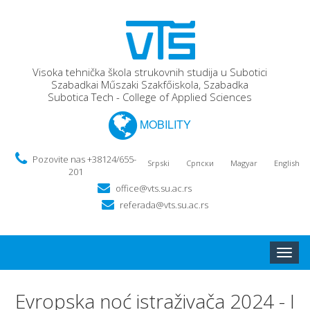
Visoka tehnička škola strukovnih studija u Subotici
Szabadkai Műszaki Szakfőiskola, Szabadka
Subotica Tech - College of Applied Sciences
MOBILITY
Pozovite nas +38124/655-
Srpski
Српски
Magyar
English
201
office@vts.su.ac.rs
referada@vts.su.ac.rs
Toggle
naviga
Evropska noć istraživača 2024 - I