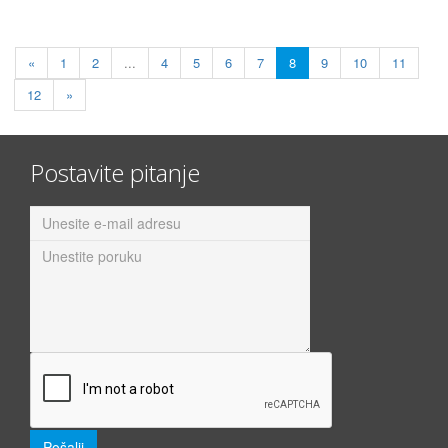
«
1
2
...
4
5
6
7
8
9
10
11
12
»
Postavite pitanje