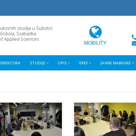
rukovnih studija u Subotici
őiskola, Szabadka
of Applied Sciences
MOBILITY
 DIREKTORA
STUDIJE
UPIS
EREF
JAVNE NABAVKE