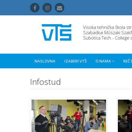
Visoka tehnička škola st
Szabadkai Műszaki Szakf
Subotica Tech - College 
NASLOVNA
IZABERI VTŠ
O NAMA
REČ
Infostud