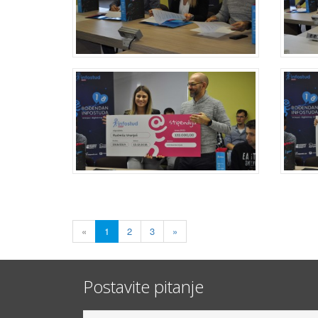
«
1
2
3
»
Postavite pitanje