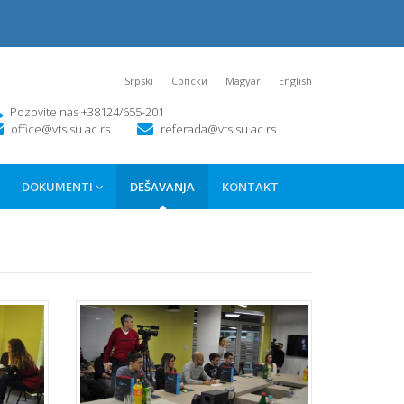
Srpski
Српски
Magyar
English
Pozovite nas +38124/655-201
office@vts.su.ac.rs
referada@vts.su.ac.rs
DOKUMENTI
DEŠAVANJA
KONTAKT