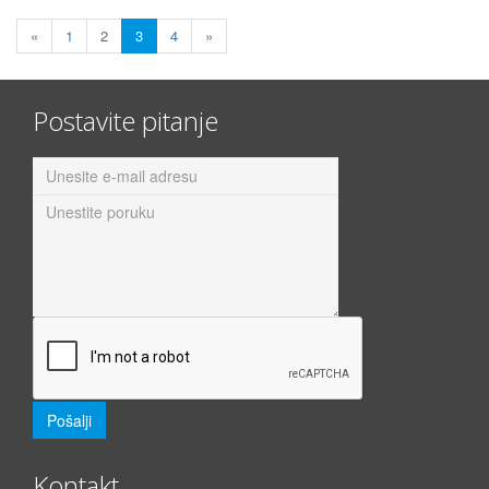
«
1
2
3
4
»
Postavite pitanje
Kontakt