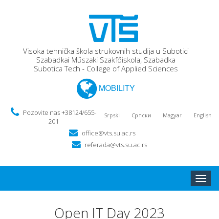
Visoka tehnička škola strukovnih studija u Subotici
Szabadkai Műszaki Szakfőiskola, Szabadka
Subotica Tech - College of Applied Sciences
MOBILITY
Pozovite nas +38124/655-
Srpski
Српски
Magyar
English
201
office@vts.su.ac.rs
referada@vts.su.ac.rs
Toggle
naviga
Open IT Day 2023