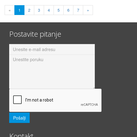
«
1
2
3
4
5
6
7
»
Postavite pitanje
Kontakt