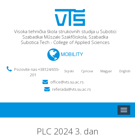
Visoka tehnička škola strukovnih studija u Subotici
Szabadkai Műszaki Szakfőiskola, Szabadka
Subotica Tech - College of Applied Sciences
MOBILITY
Pozovite nas +38124/655-
Srpski
Српски
Magyar
English
201
office@vts.su.ac.rs
referada@vts.su.ac.rs
Toggle
naviga
PLC 2024 3. dan