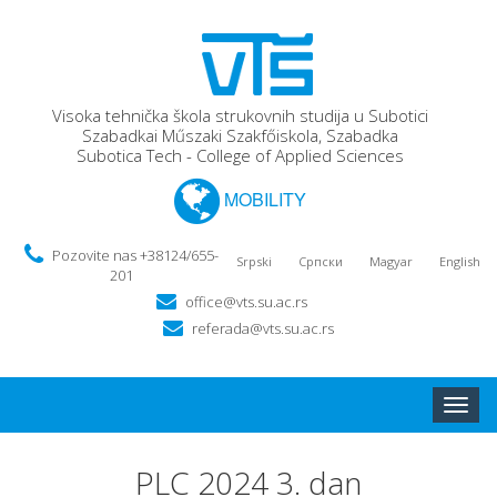
Visoka tehnička škola strukovnih studija u Subotici
Szabadkai Műszaki Szakfőiskola, Szabadka
Subotica Tech - College of Applied Sciences
MOBILITY
Pozovite nas +38124/655-
Srpski
Српски
Magyar
English
201
office@vts.su.ac.rs
referada@vts.su.ac.rs
Toggle
naviga
PLC 2024 3. dan