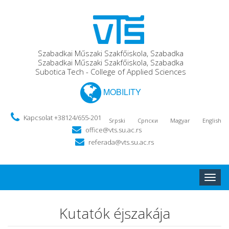
Szabadkai Műszaki Szakfőiskola, Szabadka
Szabadkai Műszaki Szakfőiskola, Szabadka
Subotica Tech - College of Applied Sciences
MOBILITY
Kapcsolat +38124/655-201
Srpski
Српски
Magyar
English
office@vts.su.ac.rs
referada@vts.su.ac.rs
Toggle
naviga
Kutatók éjszakája