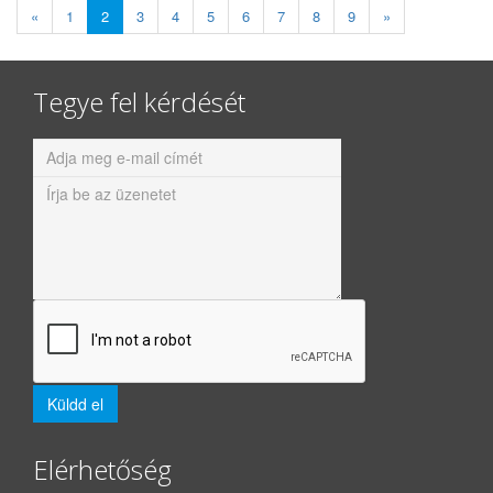
«
1
2
3
4
5
6
7
8
9
»
Tegye fel kérdését
Elérhetőség