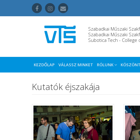
Szabadkai Műszaki Szakf
Szabadkai Műszaki Szakf
Subotica Tech - College 
KEZDŐLAP
VÁLASSZ MINKET
RÓLUNK
KÖSZÖN
Kutatók éjszakája