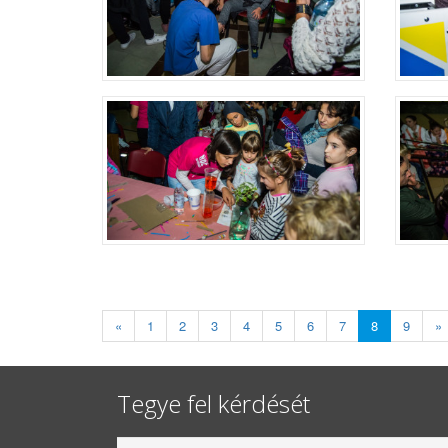
«
1
2
3
4
5
6
7
8
9
»
Tegye fel kérdését