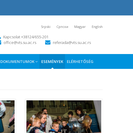
Srpski
Српски
Magyar
English
Kapcsolat +38124/655-201
office@vts.su.ac.rs
referada@vts.su.ac.rs
DOKUMENTUMOK
ESEMÉNYEK
ELÉRHETŐSÉG