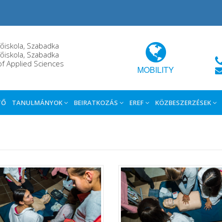
őiskola, Szabadka
őiskola, Szabadka
of Applied Sciences
MOBILITY
TŐ
TANULMÁNYOK
BEIRATKOZÁS
EREF
KÖZBESZERZÉSEK