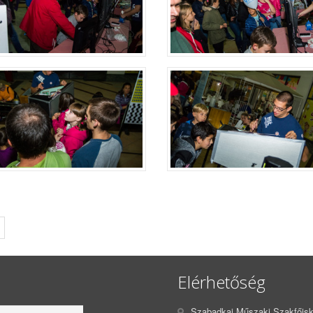
Elérhetőség
Szabadkai Műszaki Szakfőisk