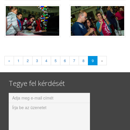
«
1
2
3
4
5
6
7
8
9
»
Tegye fel kérdését