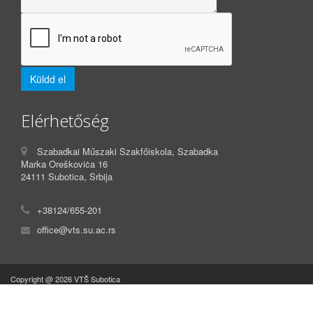
Elérhetőség
Szabadkai Műszaki Szakfőiskola, Szabadka
Marka Oreškoviċa 16
24111 Subotica, Srbija
+38124/655-201
office@vts.su.ac.rs
Copyright @ 2026 VTŠ Subotica