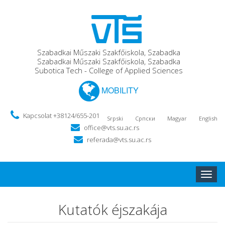
Szabadkai Műszaki Szakfőiskola, Szabadka
Szabadkai Műszaki Szakfőiskola, Szabadka
Subotica Tech - College of Applied Sciences
MOBILITY
Kapcsolat +38124/655-201
Srpski
Српски
Magyar
English
office@vts.su.ac.rs
referada@vts.su.ac.rs
Toggle
naviga
Kutatók éjszakája