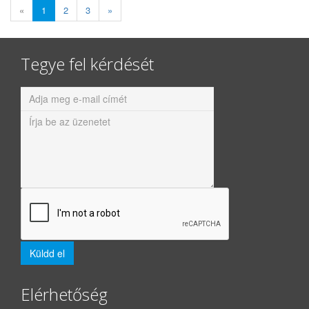
«
1
2
3
»
Tegye fel kérdését
Elérhetőség