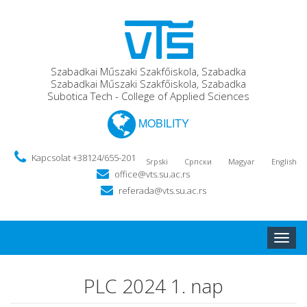
Szabadkai Műszaki Szakfőiskola, Szabadka
Szabadkai Műszaki Szakfőiskola, Szabadka
Subotica Tech - College of Applied Sciences
MOBILITY
Kapcsolat +38124/655-201
Srpski
Српски
Magyar
English
office@vts.su.ac.rs
referada@vts.su.ac.rs
Toggle
naviga
PLC 2024 1. nap