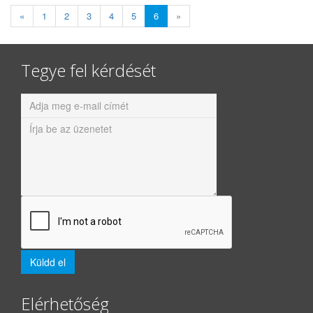
«
1
2
3
4
5
6
»
Tegye fel kérdését
Elérhetőség