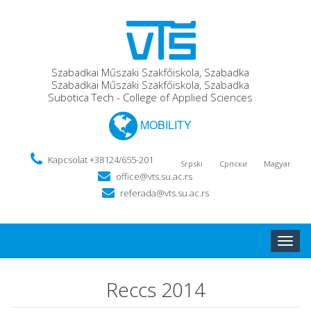
Szabadkai Műszaki Szakfőiskola, Szabadka
Szabadkai Műszaki Szakfőiskola, Szabadka
Subotica Tech - College of Applied Sciences
MOBILITY
Kapcsolat +38124/655-201
Srpski
Српски
Magyar
office@vts.su.ac.rs
referada@vts.su.ac.rs
Toggle
naviga
Reccs 2014