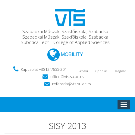
Szabadkai Műszaki Szakfőiskola, Szabadka
Szabadkai Műszaki Szakfőiskola, Szabadka
Subotica Tech - College of Applied Sciences
MOBILITY
Kapcsolat +38124/655-201
Srpski
Српски
Magyar
office@vts.su.ac.rs
referada@vts.su.ac.rs
Toggle
naviga
SISY 2013