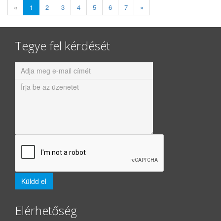
«
1
2
3
4
5
6
7
»
Tegye fel kérdését
Elérhetőség