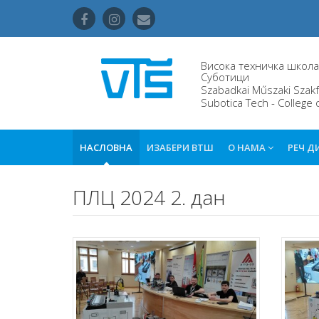
Висока техничка школа 
Суботици
Szabadkai Műszaki Szakf
Subotica Tech - College 
НАСЛОВНА
ИЗАБЕРИ ВТШ
О НАМА
РЕЧ Д
ПЛЦ 2024 2. дан