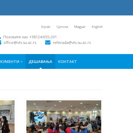
Srpski
Српски
Magyar
English
Позовите нас +38124/655-201
office@vts.su.ac.rs
referada@vts.su.ac.rs
КУМЕНТИ
ДЕШАВАЊА
КОНТАКТ