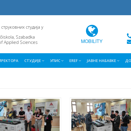
струковних студија у
őiskola, Szabadka
MOBILITY
of Applied Sciences
ИРЕКТОРА
СТУДИЈЕ
УПИС
EREF
ЈАВНЕ НАБАВКЕ
ДО