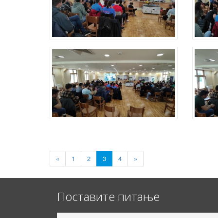
«
1
2
3
4
»
Поставите питање