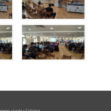
ковних студија у Суботици