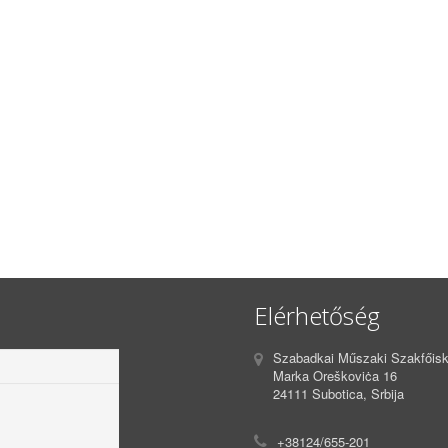
Elérhetőség
Szabadkai Műszaki Szakfőisk
Marka Oreškoviċa 16
24111 Subotica, Srbija
+38124/655-201