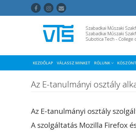
Szabadkai Műszaki Szakf
Szabadkai Műszaki Szakf
Subotica Tech - College 
KEZDŐLAP
VÁLASSZ MINKET
RÓLUNK
KÖSZÖN
Az E-tanulmányi osztály a
Az E-tanulmányi osztály szolgá
A szolgáltatás Mozilla Firefox