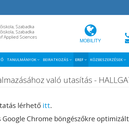
őiskola, Szabadka
őiskola, Szabadka
of Applied Sciences
MOBILITY
TŐ
TANULMÁNYOK
BEIRATKOZÁS
EREF
KÖZBESZERZÉSEK
lkalmazásához való utasítás - HAL
ltatás lérhető
itt
.
 és Google Chrome böngészőkre optimizált