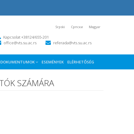
Srpski
Српски
Magyar
Kapcsolat +38124/655-201
office@vts.su.ac.rs
referada@vts.su.ac.rs
DOKUMENTUMOK
ESEMÉNYEK
ELÉRHETŐSÉG
LGATÓK SZÁMÁRA