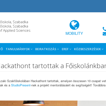
őiskola, Szabadka
őiskola, Szabadka
of Applied Sciences
MOBILITY
TŐ
TANULMÁNYOK
BEIRATKOZÁS
EREF
KÖZBESZERZÉSEK
ckathont tartottak a Főiskolánkba
aki Szakfőiskolában Hackathont tartottak, amelyen összesen 10 csapat vett
nak és a
StudioPresent
-nek a projekt mentorálásáért és segítségért! Továbbra