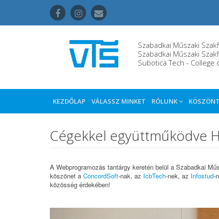
Szabadkai Műszaki Szakf
Szabadkai Műszaki Szakf
Subotica Tech - College 
KEZDŐLAP
VÁLASSZ MINKET
RÓLUNK
KÖSZÖN
Cégekkel együttműködve Ha
A Webprogramozás tantárgy keretén belül a Szabadkai Műsz
köszönet a
ConcordSoft
-nak, az
IcbTech
-nek, az
Infostud
-
közösség érdekében!