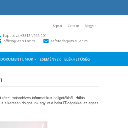
Srpski
Српски
Magyar
Kapcsolat +38124/655-201
office@vts.su.ac.rs
referada@vts.su.ac.rs
DOKUMENTUMOK
ESEMÉNYEK
ELÉRHETŐSÉG
n
 részt másodéves informatikus hallgatókból. Hálás
 is sikeresen dolgozunk együtt a helyi IT-cégekkel az egész