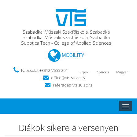
Szabadkai Műszaki Szakfőiskola, Szabadka
Szabadkai Műszaki Szakfőiskola, Szabadka
Subotica Tech - College of Applied Sciences
MOBILITY
Kapcsolat +38124/655-201
Srpski
Српски
Magyar
office@vts.su.ac.rs
referada@vts.su.ac.rs
Toggle
naviga
Diákok sikere a versenyen