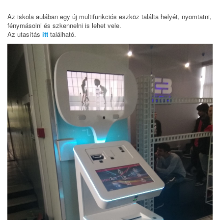
Az iskola aulában egy új multifunkciós eszköz találta helyét, nyomtatni,
fénymásolni és szkennelni is lehet vele.
Az utasítás
itt
található.