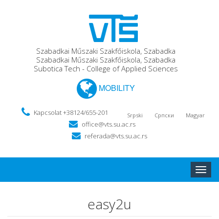
Szabadkai Műszaki Szakfőiskola, Szabadka
Szabadkai Műszaki Szakfőiskola, Szabadka
Subotica Tech - College of Applied Sciences
MOBILITY
Kapcsolat +38124/655-201
Srpski
Српски
Magyar
office@vts.su.ac.rs
referada@vts.su.ac.rs
Toggle
naviga
easy2u