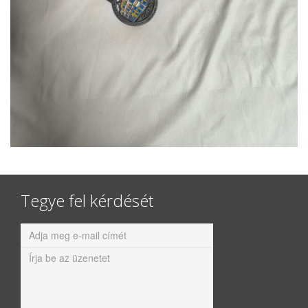
Tegye fel kérdését