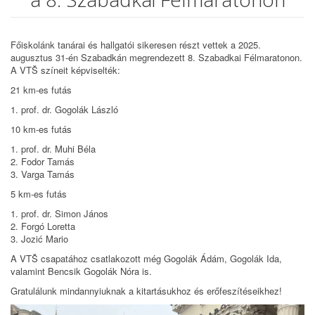
Főiskolánk tanárai és hallgatói sikeresen részt vettek a 2025.
augusztus 31-én Szabadkán megrendezett 8. Szabadkai Félmaratonon.
A VTŠ színeit képviselték:
21 km-es futás
1. prof. dr. Gogolák László
10 km-es futás
1. prof. dr. Muhi Béla
2. Fodor Tamás
3. Varga Tamás
5 km-es futás
1. prof. dr. Simon János
2. Forgó Loretta
3. Jozić Mario
A VTŠ csapatához csatlakozott még Gogolák Ádám, Gogolák Ida,
valamint Bencsik Gogolák Nóra is.
Gratulálunk mindannyiuknak a kitartásukhoz és erőfeszítéseikhez!