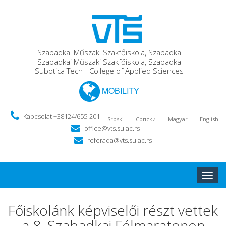
Szabadkai Műszaki Szakfőiskola, Szabadka
Szabadkai Műszaki Szakfőiskola, Szabadka
Subotica Tech - College of Applied Sciences
MOBILITY
Kapcsolat +38124/655-201
Srpski
Српски
Magyar
English
office@vts.su.ac.rs
referada@vts.su.ac.rs
Toggle
naviga
Főiskolánk képviselői részt vettek
a 8. Szabadkai Félmaratonon