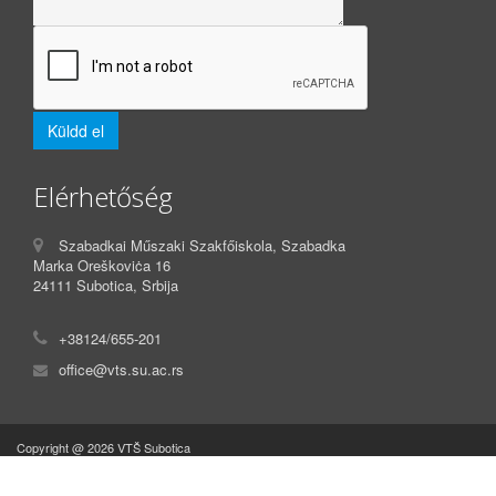
Elérhetőség
Szabadkai Műszaki Szakfőiskola, Szabadka
Marka Oreškoviċa 16
24111 Subotica, Srbija
+38124/655-201
office@vts.su.ac.rs
Copyright @ 2026 VTŠ Subotica