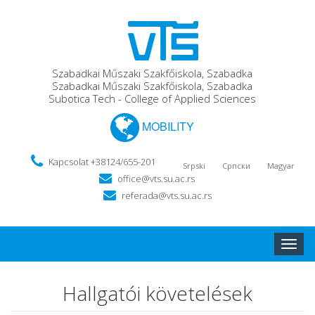
Szabadkai Műszaki Szakfőiskola, Szabadka
Szabadkai Műszaki Szakfőiskola, Szabadka
Subotica Tech - College of Applied Sciences
MOBILITY
Kapcsolat +38124/655-201
Srpski
Српски
Magyar
office@vts.su.ac.rs
referada@vts.su.ac.rs
Toggle
naviga
Hallgatói követelések