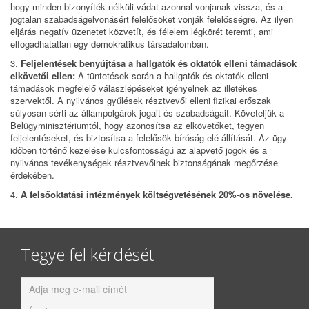
hogy minden bizonyíték nélküli vádat azonnal vonjanak vissza, és a
jogtalan szabadságelvonásért felelősöket vonják felelősségre. Az ilyen
eljárás negatív üzenetet közvetít, és félelem légkörét teremti, ami
elfogadhatatlan egy demokratikus társadalomban.
3.
Feljelentések benyújtása a hallgatók és oktatók elleni támadások
elkövetői ellen:
A tüntetések során a hallgatók és oktatók elleni
támadások megfelelő válaszlépéseket igényelnek az illetékes
szervektől. A nyilvános gyűlések résztvevői elleni fizikai erőszak
súlyosan sérti az állampolgárok jogait és szabadságait. Követeljük a
Belügyminisztériumtól, hogy azonosítsa az elkövetőket, tegyen
feljelentéseket, és biztosítsa a felelősök bíróság elé állítását. Az ügy
időben történő kezelése kulcsfontosságú az alapvető jogok és a
nyilvános tevékenységek résztvevőinek biztonságának megőrzése
érdekében.
4.
A felsőoktatási intézmények költségvetésének 20%-os növelése.
Tegye fel kérdését