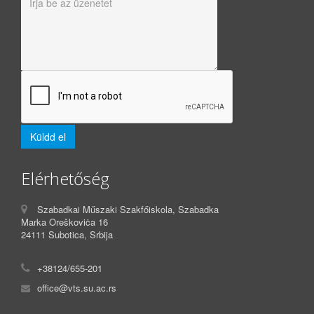
Elérhetőség
Szabadkai Műszaki Szakfőiskola, Szabadka
Marka Oreškoviċa 16
24111 Subotica, Srbija
+38124/655-201
office@vts.su.ac.rs