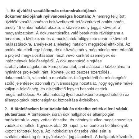
1.
Az újvidéki vasútállomás rekonstrukciójának
dokumentációjának nyilvánosságra hozatala:
A nemrég felújított
újvidéki vasútállomáson bekövetkezett tetőszerkezet-omlás során,
amely 15 ember halálát okozta, a közvélemény joggal követeli a
magyarázatokat. A dokumentációba való betekintés rávilágítana a
tervezés, a kivitelezés és a munkálatok felügyelete során elkövetett
mulasztásokra, amelyeket a jelenlegi hatalom megpróbál eltitkolni. Az
omlás óta eltelt egy hónap, de a közvélemény még mindig nem értesült
a projekt megvalósításában részt vevő konkrét személyek és
intézmények felelősségéről. A dokumentáció elrejtése
szabálytalanságokra és korrupcióra utal, ami aláássa a közbizalmat a
nyilvános projektek iránt. Követeljük az összes szerződés,
dokumentáció, valamint a munkálatok felügyeletéről és minőségéről
szóló jelentések azonnali nyilvánosságra hozatalát, hogy egyértelművé
váljon a felelősség, és elkerülhető legyen hasonló esetek
megismétlődése. Az átláthatóság ilyen esetekben elengedhetetlen az
állampolgárok biztonságának biztosítása érdekében.
2.
A tüntetéseken letartóztatottak és őrizetbe vettek elleni vádak
elutasítása:
A tüntetések során sok hallgatót és állampolgárt
tartóztattak le vagy vettek őrizetbe, és néhányuk ellen megalapozatlan
vádakat emeltek. Egyesek akár 23 napot is embertelen körülmények
között töltöttek fogva. Az indokolatlan őrizetbe vétel sérti a
szólásszabadság és a gyülekezési jog alapelveit. A hallgatók követelik,