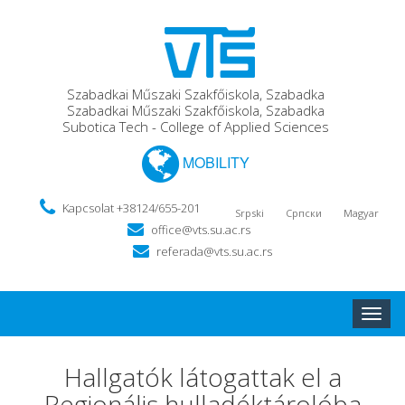
Szabadkai Műszaki Szakfőiskola, Szabadka
Szabadkai Műszaki Szakfőiskola, Szabadka
Subotica Tech - College of Applied Sciences
MOBILITY
Kapcsolat +38124/655-201
Srpski
Српски
Magyar
office@vts.su.ac.rs
referada@vts.su.ac.rs
Toggle
naviga
Hallgatók látogattak el a
Regionális hulladéktárolóba