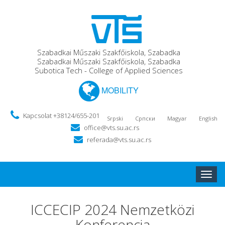
Szabadkai Műszaki Szakfőiskola, Szabadka
Szabadkai Műszaki Szakfőiskola, Szabadka
Subotica Tech - College of Applied Sciences
MOBILITY
Kapcsolat +38124/655-201
Srpski
Српски
Magyar
English
office@vts.su.ac.rs
referada@vts.su.ac.rs
Toggle
naviga
ICCECIP 2024 Nemzetközi
Konferencia