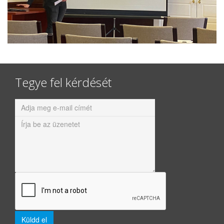
Tegye fel kérdését