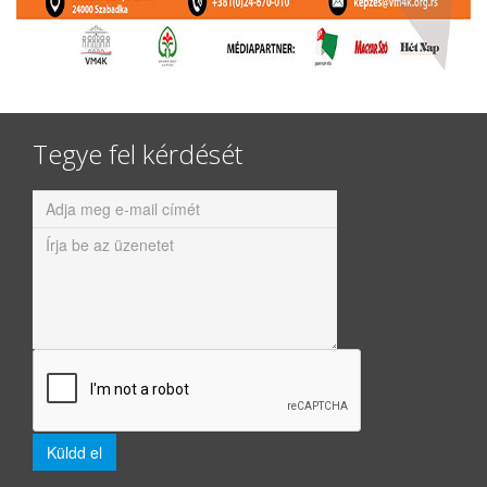
Tegye fel kérdését