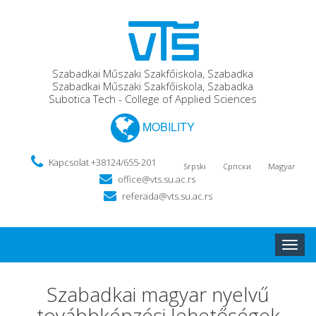
Szabadkai Műszaki Szakfőiskola, Szabadka
Szabadkai Műszaki Szakfőiskola, Szabadka
Subotica Tech - College of Applied Sciences
MOBILITY
Kapcsolat +38124/655-201
Srpski
Српски
Magyar
office@vts.su.ac.rs
referada@vts.su.ac.rs
Toggle
naviga
Szabadkai magyar nyelvű
továbbképzési lehetőségek