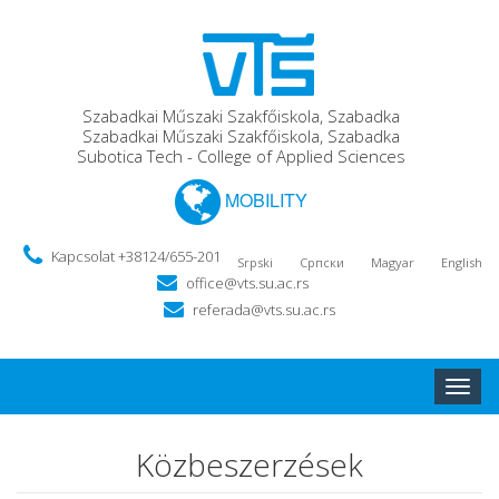
Szabadkai Műszaki Szakfőiskola, Szabadka
Szabadkai Műszaki Szakfőiskola, Szabadka
Subotica Tech - College of Applied Sciences
MOBILITY
Kapcsolat +38124/655-201
Srpski
Српски
Magyar
English
office@vts.su.ac.rs
referada@vts.su.ac.rs
Toggle
naviga
Közbeszerzések