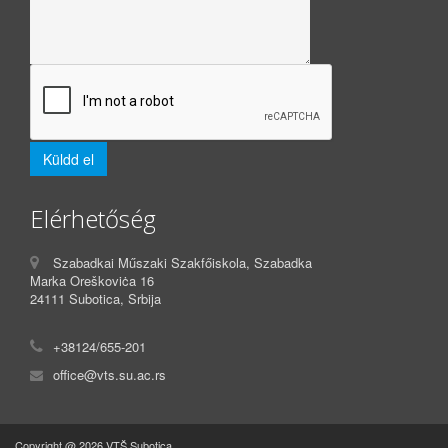
Elérhetőség
Szabadkai Műszaki Szakfőiskola, Szabadka
Marka Oreškoviċa 16
24111 Subotica, Srbija
+38124/655-201
office@vts.su.ac.rs
Copyright @ 2026 VTŠ Subotica