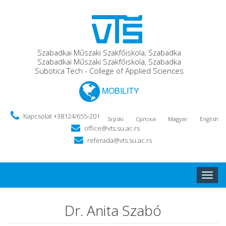
Szabadkai Műszaki Szakfőiskola, Szabadka
Szabadkai Műszaki Szakfőiskola, Szabadka
Subotica Tech - College of Applied Sciences
MOBILITY
Kapcsolat +38124/655-201
Srpski
Српски
Magyar
English
office@vts.su.ac.rs
referada@vts.su.ac.rs
Toggle
naviga
Dr. Anita Szabó