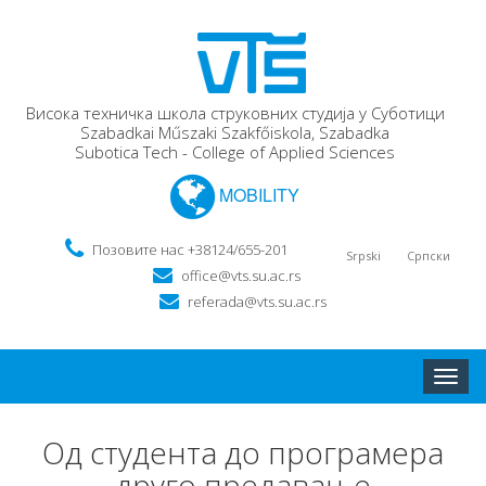
Висока техничка школа струковних студија у Суботици
Szabadkai Műszaki Szakfőiskola, Szabadka
Subotica Tech - College of Applied Sciences
MOBILITY
Позовите нас +38124/655-201
Srpski
Српски
office@vts.su.ac.rs
referada@vts.su.ac.rs
Toggle
naviga
Од студента до програмера
друго предавање