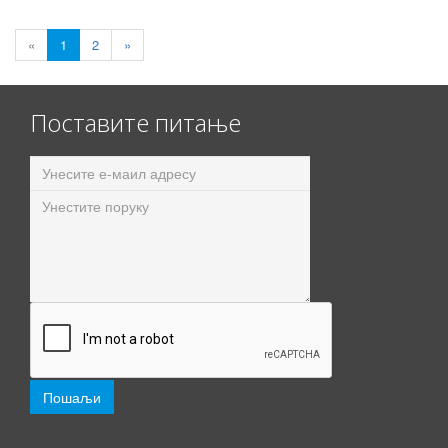
«
1
2
»
Поставите питање