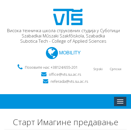
Висока техничка школа струковних студија у Суботици
Szabadkai Műszaki Szakfőiskola, Szabadka
Subotica Tech - College of Applied Sciences
MOBILITY
Позовите нас +38124/655-201
Srpski
Српски
office@vts.su.ac.rs
referada@vts.su.ac.rs
Toggle
naviga
Старт Имагине предавање