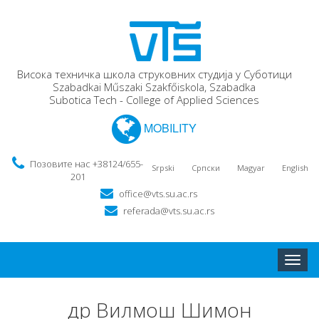
Висока техничка школа струковних студија у Суботици
Szabadkai Műszaki Szakfőiskola, Szabadka
Subotica Tech - College of Applied Sciences
MOBILITY
Позовите нас +38124/655-
Srpski
Српски
Magyar
English
201
office@vts.su.ac.rs
referada@vts.su.ac.rs
Toggle
naviga
др Вилмош Шимон