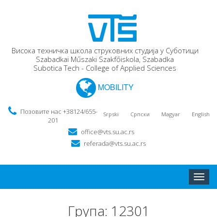
Висока техничка школа струковних студија у Суботици
Szabadkai Műszaki Szakfőiskola, Szabadka
Subotica Tech - College of Applied Sciences
MOBILITY
Позовите нас +38124/655-
Srpski
Српски
Magyar
English
201
office@vts.su.ac.rs
referada@vts.su.ac.rs
Toggle
naviga
Група: 12301