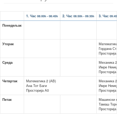
1. Час
2. Час
3. Час
08:00h - 08:45h
08:50h - 09:35h
09:45
Понедељак
Уторак
Математика
Гордана Ст
Просторија
Среда
Механика 2
Имре Неме
Просторија
Четвртак
Математика 2 (АВ)
Механика 2
Ана Тот Баги
Имре Неме
Просторија А0
Просторија
Петак
Машински е
Тамаш Тор
Просторија