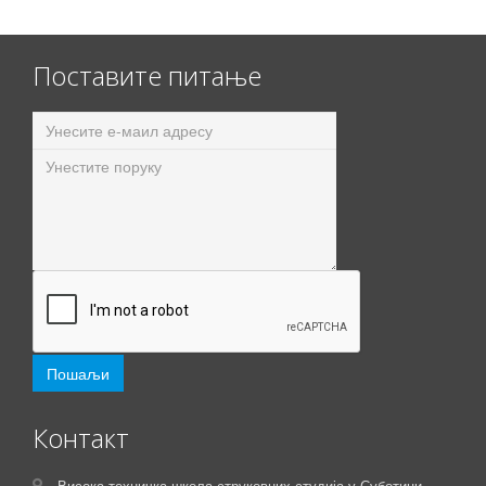
Поставите питање
Контакт
Висока техничка школа струковних студија у Суботици