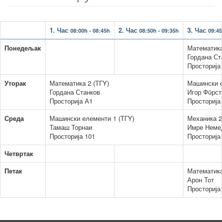
1. Час
2. Час
3. Час
08:00h - 08:45h
08:50h - 09:35h
09:45
Понедељак
Математика
Гордана Ст
Просторија
Уторак
Математика 2 (ТГY)
Машински е
Гордана Станков
Игор Фüрст
Просторија А1
Просторија
Среда
Машински елементи 1 (ТГY)
Механика 2
Тамаш Торнаи
Имре Неме
Просторија 101
Просторија
Четвртак
Петак
Математика
Арон Тот
Просторија