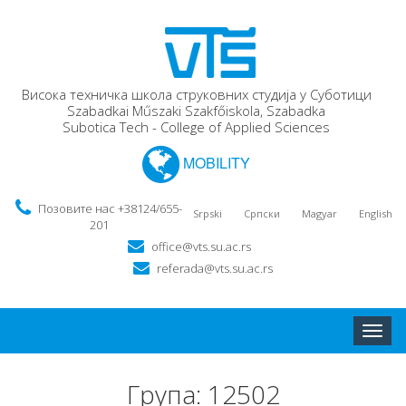
Висока техничка школа струковних студија у Суботици
Szabadkai Műszaki Szakfőiskola, Szabadka
Subotica Tech - College of Applied Sciences
MOBILITY
Позовите нас +38124/655-
Srpski
Српски
Magyar
English
201
office@vts.su.ac.rs
referada@vts.su.ac.rs
Toggle
naviga
Група: 12502