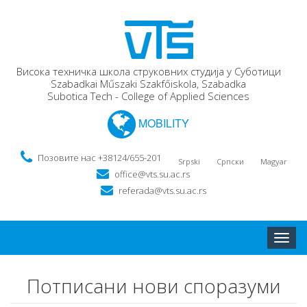
Висока техничка школа струковних студија у Суботици
Szabadkai Műszaki Szakfőiskola, Szabadka
Subotica Tech - College of Applied Sciences
MOBILITY
Позовите нас +38124/655-201
Srpski
Српски
Magyar
office@vts.su.ac.rs
referada@vts.su.ac.rs
Toggle
naviga
Потписани нови споразуми