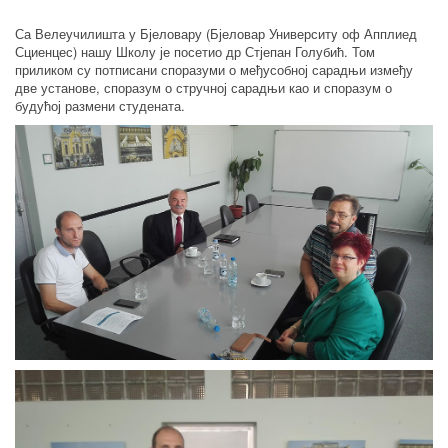
Са Велеучилишта у Бјеловару (Бјеловар Университy оф Апплиед
Сциенцес) нашу Школу је посетио др Стјепан Голубић. Том
приликом су потписани споразуми о међусобној сарадњи између
две установе, споразум о стручној сарадњи као и споразум о
будућој размени студената.