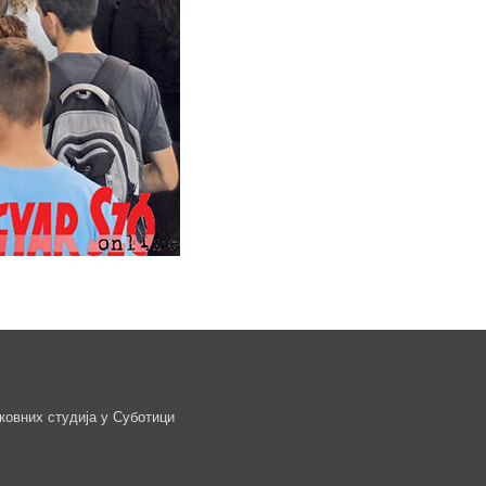
ковних студија у Суботици