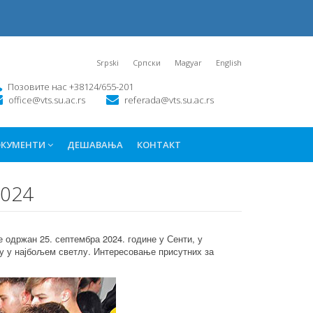
Srpski
Српски
Magyar
English
Позовите нас +38124/655-201
office@vts.su.ac.rs
referada@vts.su.ac.rs
КУМЕНТИ
ДЕШАВАЊА
КОНТАКТ
2024
 одржан 25. септембра 2024. године у Сенти, у
у у најбољем светлу. Интересовање присутних за