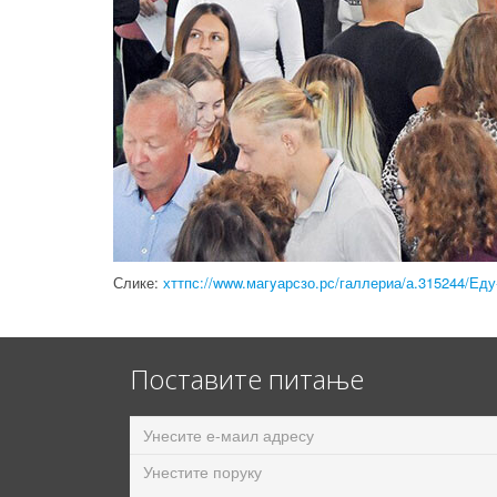
Слике:
хттпс://www.магyарсзо.рс/галлериа/а.315244/Е
Поставите питање