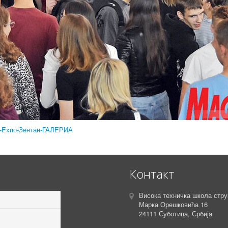
ду-Еxпо-Зентан-ГАЛЕРИА
Контакт
Висока техничка школа стру
Марка Орешковића 16
24111 Суботица, Србија