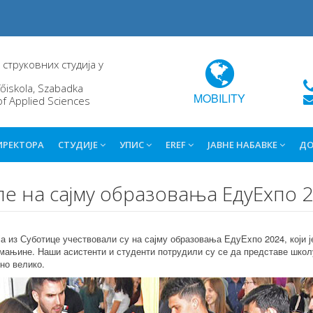
струковних студија у
őiskola, Szabadka
MOBILITY
of Applied Sciences
ИРЕКТОРА
СТУДИЈЕ
УПИС
EREF
ЈАВНЕ НАБАВКЕ
ДО
 на сајму образовања ЕдуЕxпо 
 из Суботице учествовали су на сајму образовања ЕдуЕxпо 2024, који је
 мањине. Наши асистенти и студенти потрудили су се да представе школ
но велико.