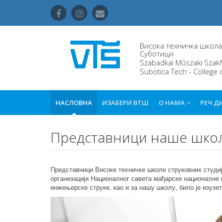
Висока техничка школа 
Суботици
Szabadkai Műszaki Szakf
Subotica Tech - College 
НАСЛОВНА
ИЗАБЕРИ ВТШ
О НАМА
РЕЧ Д
Представници наше школе
Представници Високе техничке школе струковних студија
организацији Националног савета мађарске националне
инжењерске струке, као и за нашу школу, било је изузет