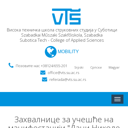
Висока техничка школа струковних студија у Суботици
Szabadkai Műszaki Szakfőiskola, Szabadka
Subotica Tech - College of Applied Sciences
MOBILITY
Позовите нас +38124/655-201
Srpski
Српски
Magyar
office@vts.su.ac.rs
referada@vts.su.ac.rs
Toggle
naviga
Захвалнице за учешће на
манифестацији "Дани Николе