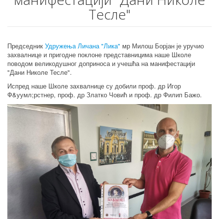
Тесле"
Председник
Удружења Личана "Лика"
мр Милош Борјан је уручио
захвалнице и пригодне поклоне представницима наше Школе
поводом великодушног доприноса и учешћа на манифестацији
"Дани Николе Тесле".
Испред наше Школе захвалнице су добили проф. др Игор
Ф&уумл;рстнер, проф. др Златко Човић и проф. др Филип Бажо.