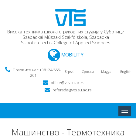
Висока техничка школа струковних студија у Суботици
Szabadkai Műszaki Szakfőiskola, Szabadka
Subotica Tech - College of Applied Sciences
MOBILITY
Позовите нас +38124/655-
Srpski
Српски
Magyar
English
201
office@vts.su.ac.rs
referada@vts.su.ac.rs
Toggle
naviga
Машинство - Термотехника