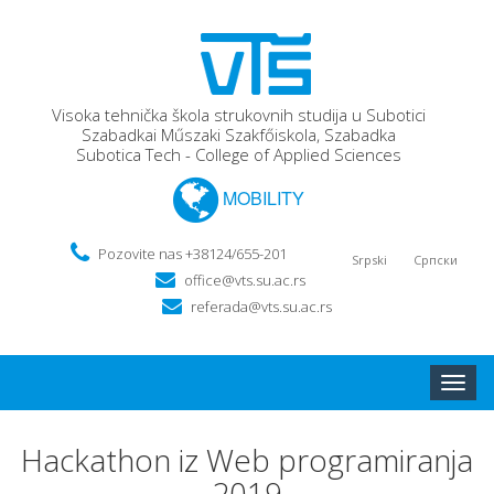
Visoka tehnička škola strukovnih studija u Subotici
Szabadkai Műszaki Szakfőiskola, Szabadka
Subotica Tech - College of Applied Sciences
MOBILITY
Pozovite nas +38124/655-201
Srpski
Српски
office@vts.su.ac.rs
referada@vts.su.ac.rs
Toggle
naviga
Hackathon iz Web programiranja
2019