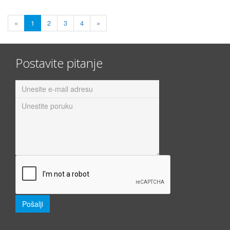
«
1
2
3
4
»
Postavite pitanje