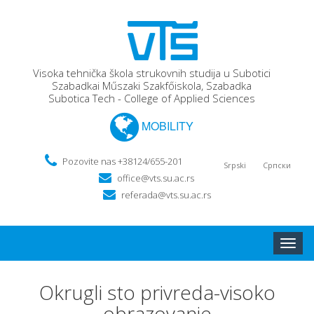
Visoka tehnička škola strukovnih studija u Subotici
Szabadkai Műszaki Szakfőiskola, Szabadka
Subotica Tech - College of Applied Sciences
MOBILITY
Pozovite nas +38124/655-201
Srpski
Српски
office@vts.su.ac.rs
referada@vts.su.ac.rs
Toggle
naviga
Okrugli sto privreda-visoko
obrazovanje