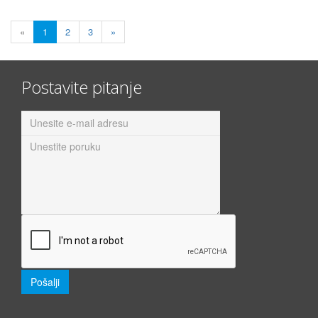
«
1
2
3
»
Postavite pitanje