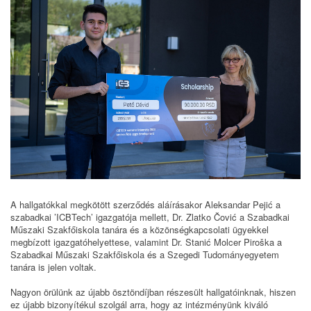
A hallgatókkal megkötött szerződés aláírásakor Aleksandar Pejić a
szabadkai ’ICBTech’ igazgatója mellett, Dr. Zlatko Čović a Szabadkai
Műszaki Szakfőiskola tanára és a közönségkapcsolati ügyekkel
megbízott igazgatóhelyettese, valamint Dr. Stanić Molcer Piroška a
Szabadkai Műszaki Szakfőiskola és a Szegedi Tudományegyetem
tanára is jelen voltak.
Nagyon örülünk az újabb ösztöndíjban részesült hallgatóinknak, hiszen
ez újabb bizonyítékul szolgál arra, hogy az intézményünk kiváló