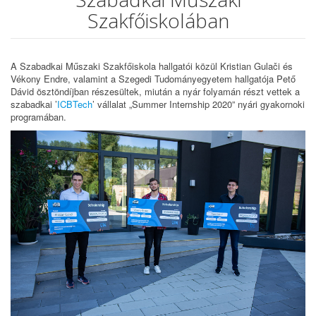
Szakfőiskolában
A Szabadkai Műszaki Szakfőiskola hallgatói közül Kristian Gulači és
Vékony Endre, valamint a Szegedi Tudományegyetem hallgatója Pető
Dávid ösztöndíjban részesültek, miután a nyár folyamán részt vettek a
szabadkai ’
ICBTech
’ vállalat „Summer Internship 2020” nyári gyakornoki
programában.