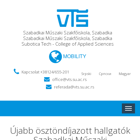
Szabadkai Műszaki Szakfőiskola, Szabadka
Szabadkai Műszaki Szakfőiskola, Szabadka
Subotica Tech - College of Applied Sciences
MOBILITY
Kapcsolat +38124/655-201
Srpski
Српски
Magyar
office@vts.su.ac.rs
referada@vts.su.ac.rs
Toggle
naviga
Újabb ösztöndíjazott hallgatók
Szabadkai Műszaki