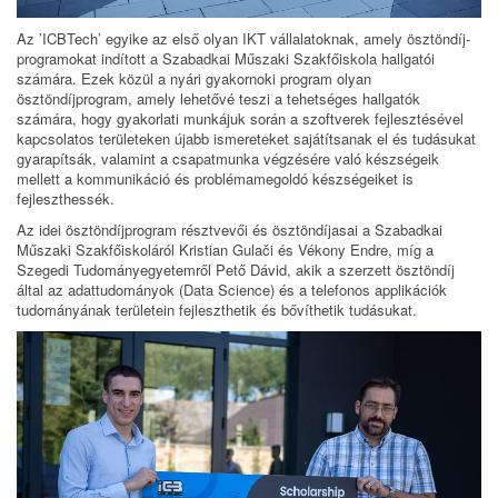
Az ’ICBTech’ egyike az első olyan IKT vállalatoknak, amely ösztöndíj-
programokat indított a Szabadkai Műszaki Szakfőiskola hallgatói
számára. Ezek közül a nyári gyakornoki program olyan
ösztöndíjprogram, amely lehetővé teszi a tehetséges hallgatók
számára, hogy gyakorlati munkájuk során a szoftverek fejlesztésével
kapcsolatos területeken újabb ismereteket sajátítsanak el és tudásukat
gyarapítsák, valamint a csapatmunka végzésére való készségeik
mellett a kommunikáció és problémamegoldó készségeiket is
fejleszthessék.
Az idei ösztöndíjprogram résztvevői és ösztöndíjasai a Szabadkai
Műszaki Szakfőiskoláról Kristian Gulači és Vékony Endre, míg a
Szegedi Tudományegyetemről Pető Dávid, akik a szerzett ösztöndíj
által az adattudományok (Data Science) és a telefonos applikációk
tudományának területein fejleszthetik és bővíthetik tudásukat.