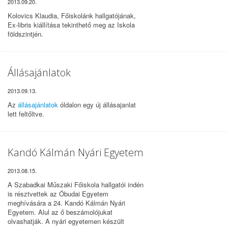
2013.09.20.
Kolovics Klaudia, Főiskolánk hallgatójának,
Ex-libris kiállítása tekinthető meg az Iskola
földszintjén.
Állásajánlatok
2013.09.13.
Az
állásajánlatok
óldalon egy új állásajanlat
lett feltőltve.
Kandó Kálmán Nyári Egyetem
2013.08.15.
A Szabadkai Műszaki Főiskola hallgatói indén
is résztvettek az Óbudai Egyetem
meghívására a 24. Kandó Kálmán Nyári
Egyetem. Alul az ő beszámolójukat
olvashatják. A nyári egyetemen készült