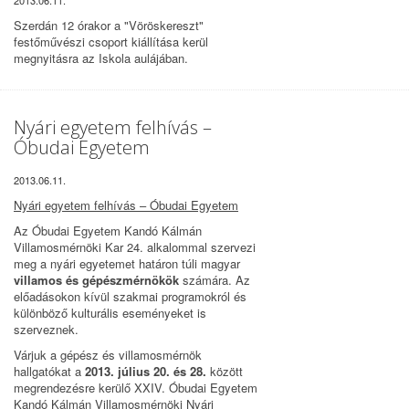
2013.06.11.
Szerdán 12 órakor a "Vöröskereszt"
festőművészi csoport kiállítása kerül
megnyitásra az Iskola aulájában.
Nyári egyetem felhívás –
Óbudai Egyetem
2013.06.11.
Nyári egyetem felhívás – Óbudai Egyetem
Az Óbudai Egyetem Kandó Kálmán
Villamosmérnöki Kar 24. alkalommal szervezi
meg a nyári egyetemet határon túli magyar
villamos és gépészmérnökök
számára. Az
előadásokon kívül szakmai programokról és
különböző kulturális eseményeket is
szerveznek.
Várjuk a gépész és villamosmérnök
hallgatókat a
2013. július 20. és 28.
között
megrendezésre kerülő XXIV. Óbudai Egyetem
Kandó Kálmán Villamosmérnöki Nyári