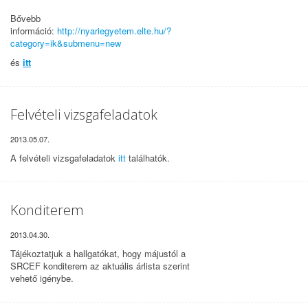
Bővebb
információ:
http://nyariegyetem.elte.hu/?
category=ik&submenu=new
és
itt
Felvételi vizsgafeladatok
2013.05.07.
A felvételi vizsgafeladatok
itt
találhatók.
Konditerem
2013.04.30.
Tájékoztatjuk a hallgatókat, hogy májustól a
SRCEF konditerem az aktuális árlista szerint
vehető igénybe.