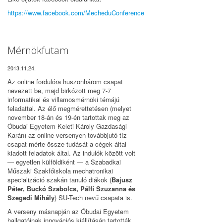
https://www.facebook.com/MecheduConference
Mérnökfutam
2013.11.24.
Az online fordulóra huszonhárom csapat
nevezett be, majd birkózott meg 7-7
informatikai és villamosmérnöki témájú
feladattal. Az élő megmérettetésen (melyet
november 18-án és 19-én tartottak meg az
Óbudai Egyetem Keleti Károly Gazdasági
Karán) az online versenyen továbbjutó tíz
csapat mérte össze tudását a cégek által
kiadott feladatok által. Az indulók között volt
— egyetlen külföldiként — a Szabadkai
Műszaki Szakfőiskola mechatronikai
specializáció szakán tanuló diákok (
Bajusz
Péter, Buckó Szabolcs, Pálfi Szuzanna és
Szegedi Mihály
) SU-Tech nevű csapata is.
A verseny másnapján az Óbudai Egyetem
hallgatóinak innovációs kiállításán tartották