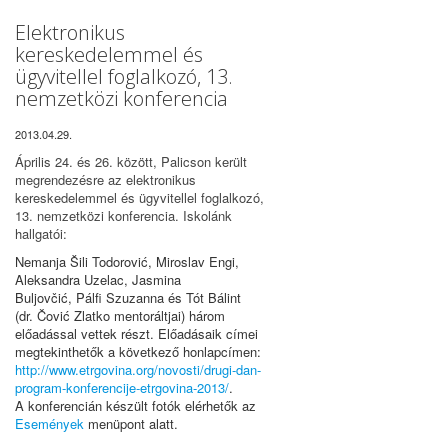
Elektronikus
kereskedelemmel és
ügyvitellel foglalkozó, 13.
nemzetközi konferencia
2013.04.29.
Április 24. és 26. között, Palicson került
megrendezésre az elektronikus
kereskedelemmel és ügyvitellel foglalkozó,
13. nemzetközi konferencia. Iskolánk
hallgatói:
Nemanja Šili Todorović, Miroslav Engi,
Aleksandra Uzelac, Jasmina
Buljovčić, Pálfi Szuzanna és Tót Bálint
(dr. Čović Zlatko mentoráltjai) három
előadással vettek részt. Előadásaik címei
megtekinthetők a következő honlapcímen:
http://www.etrgovina.org/novosti/drugi-dan-
program-konferencije-etrgovina-2013/
.
A konferencián készült fotók elérhetők az
Események
menüpont alatt.