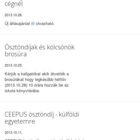
cégnél
2013.10.28.
Új állásajánlat
itt
olvasható.
Ösztöndíjak és kölcsönök
brosúra
2013.10.25.
Kérjük a hallgatókat akik átvették a
brosúrákat hogy legkésőbb hétfőn
(2013.10.28) 10 órára hozzák be az
iskola könyvtárába.
CEEPUS ösztöndíj - külföldi
egyetemre
2013.10.11.