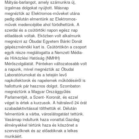
Mátyás-barlangot, amely számunkra új,
izgalmas dolgokat nyújtott. Másnap
megnéztük az Elektromos-műveket utána
pedig délután elmentünk az Elektromos-
művek medencéjébe ahol fürödhettünk. A
szerdai és a csütörtöki napon egész nap
előadások voltak. Eközben volt alkalmunk
megnézni az Óbudai Egyetem Bánki Donát
gépészmérnöki kart is. Csütörtökön a csoport
egyik része meglátogatta a Nemzeti Média-
és Hírközlési Hatóság (NMHH)
Mérőszolgálatát. Pénteken változatosabb volt
a napunk, mivel megnéztük az Óbudai
Laboratóriumokat és a tetején levő
napkollektorok és napelemek működéséről is
hallottunk pár hasznos dolgot. Szombaton
megnéztünk a Magyar Országgyűlés
Parlamentjét, a Szent- Koronát, és ezzel
véget is értek a kurzusok. A hátralevő 24 órát
szabadaktivitással tölthettük el. Délután
felmentünk a várba, városlátogatást tettünk.
Vasárnap indultunk haza vonattal.Gazdag
élményekkel tértünk haza és köszönet a
szervezőknek és az előadóknak a lelkes
munkáért.