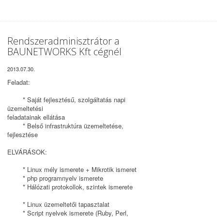
Rendszeradminisztrátor a
BAUNETWORKS Kft cégnél
2013.07.30.
Feladat:
* Saját fejlesztésű, szolgáltatás napi
üzemeltetési
feladatainak ellátása
* Belső infrastruktúra üzemeltetése,
fejlesztése
ELVÁRÁSOK:
* Linux mély ismerete + Mikrotik ismeret
* php programnyelv ismerete
* Hálózati protokollok, szintek ismerete
* Linux üzemeltetői tapasztalat
* Script nyelvek ismerete (Ruby, Perl,