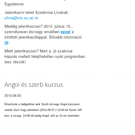
Egyetemre.
Jelentkezni lehet Szedmina Líviánál:
slivia@
vts.su.ac.rs
Meddig jelentkezzen? 2013. június 15.,
személyesen és/vagy emailben
ezzel
a
kitöltött jelentkezőlappal. Bővebb információ
itt
:
Miért jelentkezzen? Mert a jó szakmai
képzés mellett felejthetetlen nyári programban
lesz részük!
Angol és szerb kurzus
2013.06.03.
Értesítsük a hallgatókat akik Szerb és/vagy Angol kurzuson
vettek részt hogy pénteken (2013.06.07.) 13:00-tól Szerb -ből
lesz a vizsga, 14:00-tól pedig Angol -ból az A1-es teremben.