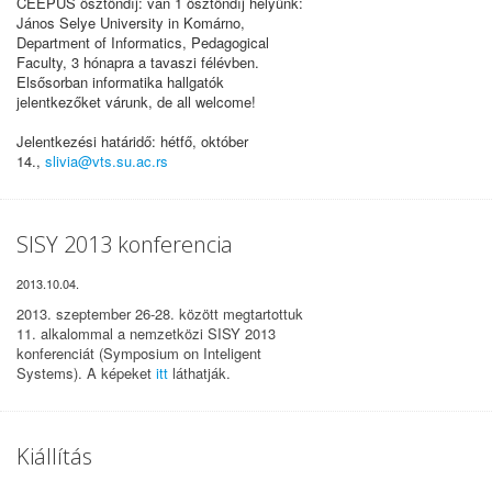
CEEPUS ösztöndíj: van 1 ösztöndíj helyünk:
János Selye University in Komárno,
Department of Informatics, Pedagogical
Faculty, 3 hónapra a tavaszi félévben.
Elsősorban informatika hallgatók
jelentkezőket várunk, de all welcome!
Jelentkezési határidő: hétfő, október
14.,
slivia@vts.su.ac.rs
SISY 2013 konferencia
2013.10.04.
2013. szeptember 26-28. között megtartottuk
11. alkalommal a nemzetközi SISY 2013
konferenciát (Symposium on Inteligent
Systems). A képeket
itt
láthatják.
Kiállítás