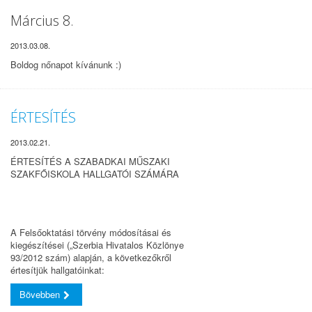
Március 8.
2013.03.08.
Boldog nőnapot kívánunk :)
ÉRTESÍTÉS
2013.02.21.
ÉRTESÍTÉS A SZABADKAI MŰSZAKI
SZAKFŐISKOLA HALLGATÓI SZÁMÁRA
A Felsőoktatási törvény módosításai és
kiegészítései („Szerbia Hivatalos Közlönye
93/2012 szám) alapján, a következőkről
értesítjük hallgatóinkat:
Bövebben