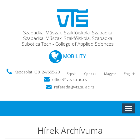
Szabadkai Műszaki Szakfőiskola, Szabadka
Szabadkai Műszaki Szakfőiskola, Szabadka
Subotica Tech - College of Applied Sciences
MOBILITY
Kapcsolat +38124/655-201
Srpski
Српски
Magyar
English
office@vts.su.ac.rs
referada@vts.su.ac.rs
Toggle
naviga
Hírek Archívuma