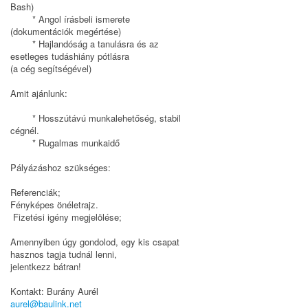
Bash)
* Angol írásbeli ismerete
(dokumentációk megértése)
* Hajlandóság a tanulásra és az
esetleges tudáshiány pótlásra
(a cég segítségével)
Amit ajánlunk:
* Hosszútávú munkalehetőség, stabil
cégnél.
* Rugalmas munkaidő
Pályázáshoz szükséges:
Referenciák;
Fényképes önéletrajz.
Fizetési igény megjelölése;
Amennyiben úgy gondolod, egy kis csapat
hasznos tagja tudnál lenni,
jelentkezz bátran!
Kontakt: Burány Aurél
aurel@baulink.net