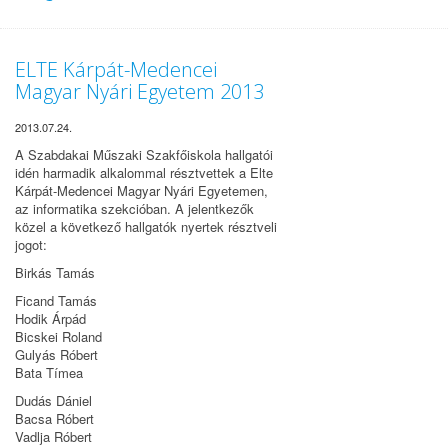
ELTE Kárpát-Medencei
Magyar Nyári Egyetem 2013
2013.07.24.
A Szabdakai Műszaki Szakfőiskola hallgatói
idén harmadik alkalommal résztvettek a
Elte
Kárpát-Medencei Magyar Nyári Egyetemen,
az informatika szekcióban. A jelentkezők
közel a következő hallgatók nyertek résztveli
jogot:
Birkás Tamás
Ficand Tam
ás
Hodik Árpád
Bicskei Roland
Gulyás Róbert
Bata Tímea
Dudás Dániel
Bacsa Róbert
Vadlja Róbert