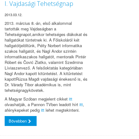
I. Vajdasági Tehetségnap
2013.03.12.
2013. március 8.-án, első alkalommal
tartották meg Vajdaságban a
Tehetségnapot,amikor tehetséges diákokat és
hallgatókat tüntetnek ki. A Főiskoláról két
hallgatótjelöltünk, Péity Norbert informatika
szakos hallgatót, és Nagl Andor szintén
informatikaszakos hallgatót, mentoraik Pintér
Róbert és Čović Zlatko, valamint Szedmina
Líviaszervező. A felsőoktatás kategóriában
Nagl Andor kapott kitüntetést. A kitűntetést
kapottRúzsa Magdi vajdasági énekesnő is, és
Dr. Várady Tibor akadémikus is, mint
tehetségnagykövetek.
A Magyar Szóban megjelent cikket
itt
olvashatják, a Pannon TVben leadott hírt
itt
,
afénykepeket pedig
itt
lehet megtekinteni.
Bövebben