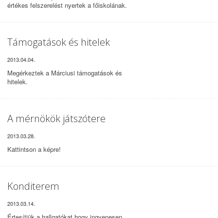
értékes felszerelést nyertek a főiskolának.
Támogatások és hitelek
2013.04.04.
Megérkeztek
a Márciusi
támogatások
és
hitelek
.
A mérnökök játszótere
2013.03.28.
Kattintson a képre!
Konditerem
2013.03.14.
Értesítjük
a hallgatókat hogy ingyenesen