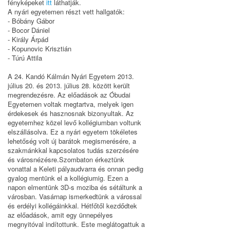
fényképeket
itt
láthatják.
A nyári egyetemen részt vett hallgatók:
- Bóbány Gábor
- Bocor Dániel
- Király Árpád
- Kopunovic Krisztián
- Túrú Attila
A 24. Kandó Kálmán Nyári Egyetem 2013.
július 20. és 2013. július 28. között került
megrendezésre. Az előadások az Óbudai
Egyetemen voltak megtartva, melyek igen
érdekesek és hasznosnak bizonyultak. Az
egyetemhez közel levő kollégiumban voltunk
elszállásolva. Ez a nyári egyetem tökéletes
lehetőség volt új barátok megismerésére, a
szakmánkkal kapcsolatos tudás szerzésére
és városnézésre.Szombaton érkeztünk
vonattal a Keleti pályaudvarra és onnan pedig
gyalog mentünk el a kollégiumig. Ezen a
napon elmentünk 3D-s moziba és sétáltunk a
városban. Vasárnap ismerkedtünk a várossal
és erdélyi kollégáinkkal. Hétfőtől kezdődtek
az előadások, amit egy ünnepélyes
megnyitóval indítottunk. Este meglátogattuk a