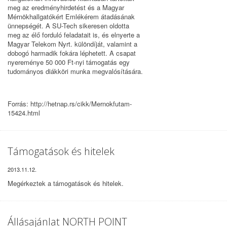
meg az eredményhirdetést és a Magyar
Mérnökhallgatókért Emlékérem átadásának
ünnepségét. A SU-Tech sikeresen oldotta
meg az élő forduló feladatait is, és elnyerte a
Magyar Telekom Nyrt. különdíját, valamint a
dobogó harmadik fokára léphetett. A csapat
nyereménye 50 000 Ft-nyi támogatás egy
tudományos diákköri munka megvalósítására.
Forrás: http://hetnap.rs/cikk/Mernokfutam-
15424.html
Támogatások és hitelek
2013.11.12.
Megérkeztek a támogatások és hitelek.
Állásajánlat NORTH POINT