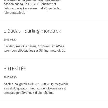
használhassák a SRCEF konditermet
(közgazdasági egyetem mellet), az index
felmutatásával.
Előadás - Stirling morotrok
2013.03.13.
Kedden, március 19-én, 1310-kor, az A2-es
teremben előadás lesz a Stirling motorokról.
ÉRTESÍTÉS
2013.03.13.
Azok a hallgatók akik 2013.03.28-ig megvédik
a szakdolgozatot, még az idei diploma osztó
ünnepségen átvehetik diplomájukat.