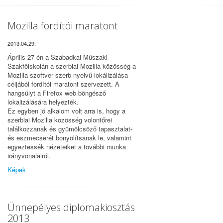
Mozilla fordítói maratont
2013.04.29.
Április 27-én a Szabadkai Műszaki
Szakfőiskolán a szerbiai Mozilla közösség a
Mozilla szoftver szerb nyelvű lokálizálása
céljából fordítói maratont szervezett. A
hangsúlyt a Firefox web böngésző
lokalizálására helyezték.
Ez egyben jó alkalom volt arra is, hogy a
szerbiai Mozilla közösség volontőrei
találkozzanak és gyümölcsöző tapasztalat-
és eszmecserét bonyolítsanak le, valamint
egyeztessék nézeteiket a további munka
irányvonalairól.
Képek
Ünnepélyes diplomakiosztás
2013