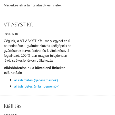
Megérkeztek
a
támogatások
és hitelek
.
VT-ASYST Kft
2013.06.18.
Cégünk, a VT-ASYST Kft - mely egyedi célú
berendezések, gyártóeszközök (célgépek) és
gyártósorok tervezésével és kivitelezésével
foglalkozó, 100 %-ban magyar tulajdonban
lévő, székesfehérvári vállalkozás.
Álláshirdetéseink a következő linkeken
találhatóak:
álláshirdetés (gépészmérnök)
álláshirdetés (villamosmérnök)
Kiállítás