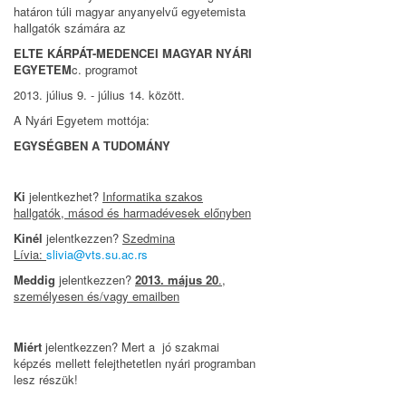
határon túli magyar anyanyelvű egyetemista
hallgatók számára az
ELTE KÁRPÁT-MEDENCEI MAGYAR NYÁRI
EGYETEM
c. programot
2013. július 9. - július 14. között.
A Nyári Egyetem mottója:
EGYSÉGBEN A TUDOMÁNY
Ki
jelentkezhet?
Informatika szakos
hallgatók, másod és harmadévesek előnyben
Kinél
jelentkezzen?
Szedmina
Lívia:
slivia@vts.su.ac.rs
Meddig
jelentkezzen?
2013. május 20
.,
személyesen és/vagy emailben
Miért
jelentkezzen? Mert a jó szakmai
képzés mellett felejthetetlen nyári programban
lesz részük!