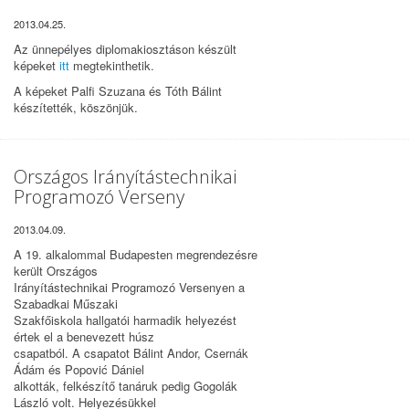
2013.04.25.
Az ünnepélyes diplomakiosztáson készült
képeket
itt
megtekinthetik.
A képeket Palfi Szuzana és Tóth Bálint
készítették, köszönjük.
Országos Irányítástechnikai
Programozó Verseny
2013.04.09.
A 19. alkalommal Budapesten megrendezésre
került Országos
Irányítástechnikai Programozó Versenyen a
Szabadkai Műszaki
Szakfőiskola hallgatói harmadik helyezést
értek el a benevezett húsz
csapatból. A csapatot Bálint Andor, Csernák
Ádám és Popović Dániel
alkották, felkészítő tanáruk pedig Gogolák
László volt. Helyezésükkel