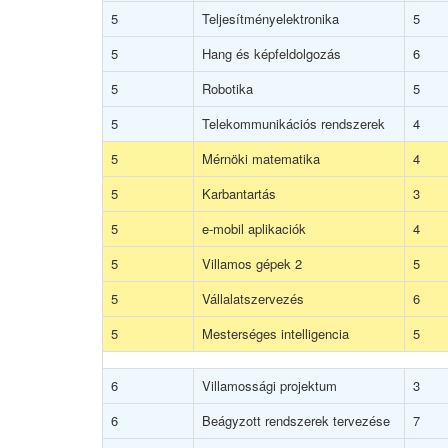
5
Teljesítményelektronika
5
5
Hang és képfeldolgozás
6
5
Robotika
5
5
Telekommunikációs rendszerek
4
5
Mérnöki matematika
4
5
Karbantartás
3
5
e-mobil aplikaciók
4
5
Villamos gépek 2
5
5
Vállalatszervezés
6
5
Mesterséges intelligencia
5
6
Villamossági projektum
3
6
Beágyzott rendszerek tervezése
7