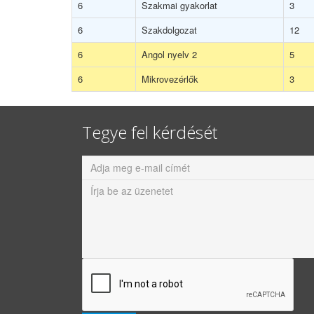
6
Szakmai gyakorlat
3
6
Szakdolgozat
12
6
Angol nyelv 2
5
6
Mikrovezérlők
3
Tegye fel kérdését