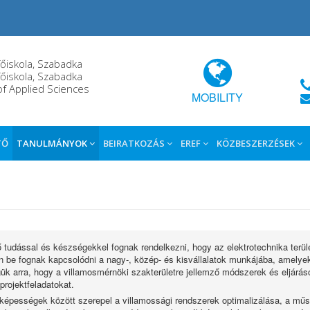
őiskola, Szabadka
őiskola, Szabadka
of Applied Sciences
MOBILITY
TŐ
TANULMÁNYOK
BEIRATKOZÁS
EREF
KÖZBESZERZÉSEK
 tudással és készségekkel fognak rendelkezni, hogy az elektrotechnika terüle
 be fognak kapcsolódni a nagy-, közép- és kisvállalatok munkájába, amely
k arra, hogy a villamosmérnöki szakterületre jellemző módszerek és eljárás
rojektfeladatokat.
képességek között szerepel a villamossági rendszerek optimalizálása, a műs