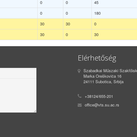
0
0
45
0
0
180
30
30
0
30
0
30
Elérhetőség
Szabadkai Műszaki Szakfőisk
Marka Oreškoviċa 16
24111 Subotica, Srbija
+38124/655-201
office@vts.su.ac.rs