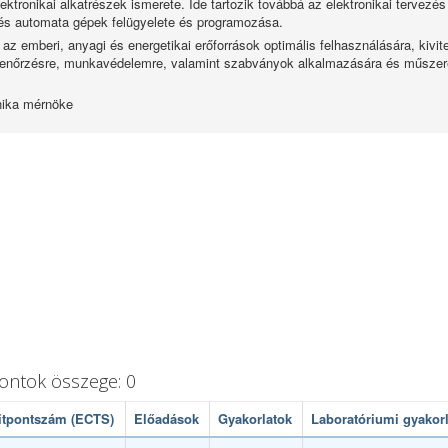
ktronikai alkatrészek ismerete. Ide tartozik továbbá az elektronikai tervez
 és automata gépek felügyelete és programozása.
az emberi, anyagi és energetikai erőforrások optimális felhasználására, kivi
llenőrzésre, munkavédelemre, valamint szabványok alkalmazására és műszerek
nika mérnöke
pontok összege: 0
itpontszám (ECTS)
Előadások
Gyakorlatok
Laboratóriumi gyakor