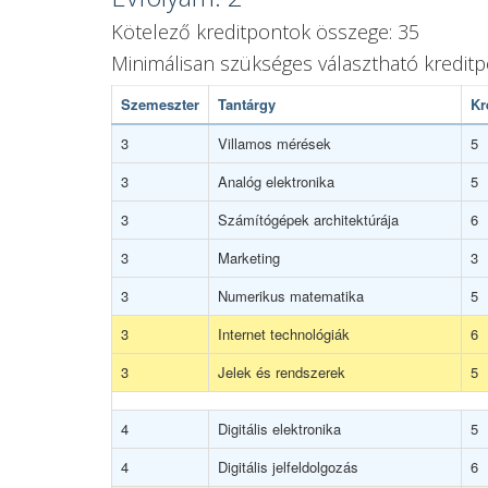
Kötelező kreditpontok összege: 35
Minimálisan szükséges választható kredit
Szemeszter
Tantárgy
Kr
3
Villamos mérések
5
3
Analóg elektronika
5
3
Számítógépek architektúrája
6
3
Marketing
3
3
Numerikus matematika
5
3
Internet technológiák
6
3
Jelek és rendszerek
5
4
Digitális elektronika
5
4
Digitális jelfeldolgozás
6