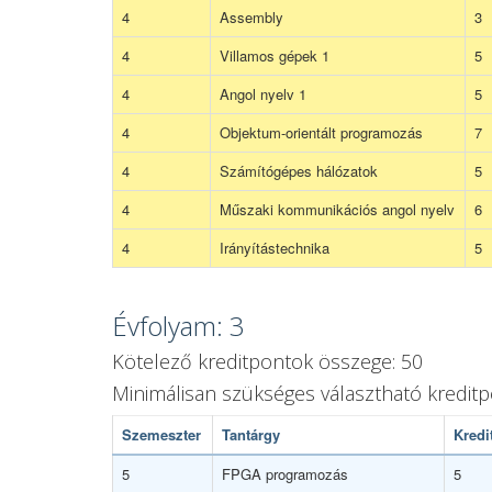
4
Assembly
3
4
Villamos gépek 1
5
4
Angol nyelv 1
5
4
Objektum-orientált programozás
7
4
Számítógépes hálózatok
5
4
Műszaki kommunikációs angol nyelv
6
4
Irányítástechnika
5
Évfolyam: 3
Kötelező kreditpontok összege: 50
Minimálisan szükséges választható kredit
Szemeszter
Tantárgy
Kredi
5
FPGA programozás
5