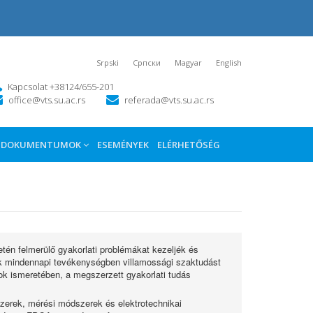
Srpski
Српски
Magyar
English
Kapcsolat +38124/655-201
office@vts.su.ac.rs
referada@vts.su.ac.rs
DOKUMENTUMOK
ESEMÉNYEK
ELÉRHETŐSÉG
tén felmerülő gyakorlati problémákat kezeljék és
ek mindennapi tevékenységben villamossági szaktudást
ok ismeretében, a megszerzett gyakorlati tudás
zerek, mérési módszerek és elektrotechnikai