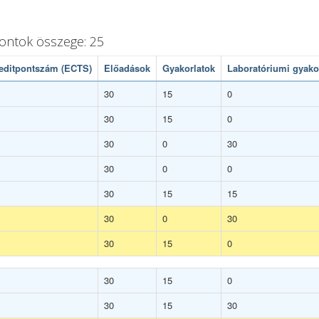
pontok összege: 25
editpontszám (ECTS)
Előadások
Gyakorlatok
Laboratóriumi gyako
30
15
0
30
15
0
30
0
30
30
0
0
30
15
15
30
0
30
30
15
0
30
15
0
30
15
30