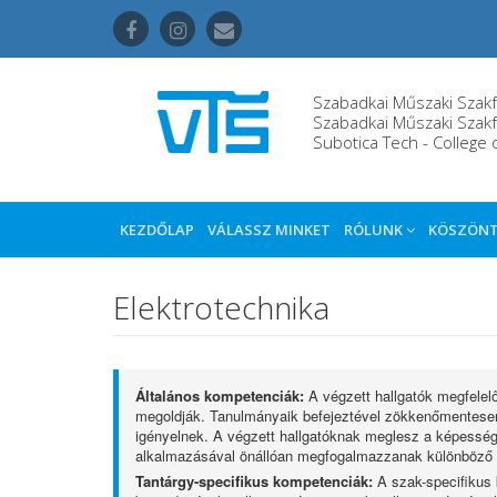
Szabadkai Műszaki Szakf
Szabadkai Műszaki Szakf
Subotica Tech - College 
KEZDŐLAP
VÁLASSZ MINKET
RÓLUNK
KÖSZÖN
Elektrotechnika
Általános kompetenciák:
A végzett hallgatók megfelelő
megoldják. Tanulmányaik befejeztével zökkenőmentesen
igényelnek. A végzett hallgatóknak meglesz a képességü
alkalmazásával önállóan megfogalmazzanak különböző p
Tantárgy-specifikus kompetenciák:
A szak-specifikus 