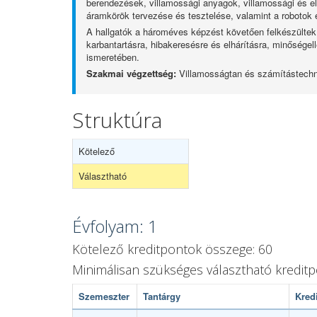
berendezések, villamossági anyagok, villamossági és ele
áramkörök tervezése és tesztelése, valamint a robotok
A hallgatók a hároméves képzést követően felkészültek 
karbantartásra, hibakeresésre és elhárításra, minősége
ismeretében.
Szakmai végzettség:
Villamosságtan és számítástech
Struktúra
Kötelező
Választható
Évfolyam: 1
Kötelező kreditpontok összege: 60
Minimálisan szükséges választható kredit
Szemeszter
Tantárgy
Kred