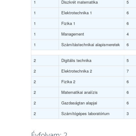
1
Diszkrét matematika
5
1
Elektrotechnika 1
6
1
Fizika 1
6
1
Management
4
1
Számítástechnikai alapismeretek
6
2
Digitális technika
5
2
Elektrotechnika 2
7
2
Fizika 2
6
2
Matematikai analízis
6
2
Gazdaságtan alapjai
6
2
Számítógépes laboratórium
3
Évfolyam: 2