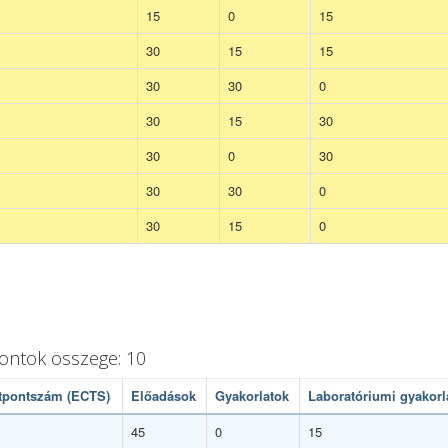
15
0
15
30
15
15
30
30
0
30
15
30
30
0
30
30
30
0
30
15
0
pontok összege: 10
tpontszám (ECTS)
Előadások
Gyakorlatok
Laboratóriumi gyakorl
45
0
15