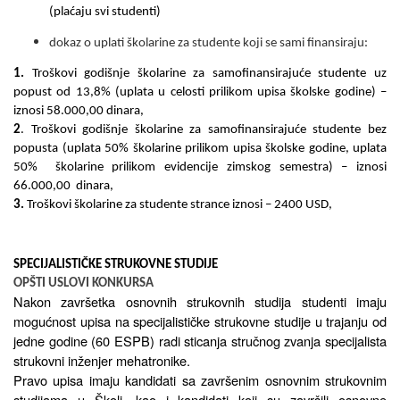
(plaćaju svi studenti)
dokaz o uplati školarine za studente koji se sami finansiraju:
1.
Troškovi godišnje školarine za samofinansirajuće studente uz
popus
t
od 13,8% (uplata u celosti prilikom upisa školske godine) –
iznosi
58.000,00
dinara
,
2
. Troškovi godišnje školarine za samofinansirajuće studente bez
popusta (uplata
5
0% školarine prilikom upisa školske godine, uplata
5
0% školarine prilikom evidencije zimskog semestra) – iznosi
66.000,00
dinara,
3
.
Troškovi školarine za studente strance iznosi –
2400
US
D,
SPECIJALISTIČKE STRUKOVNE STUDIJE
OPŠTI USLOVI KONKURSA
Nakon završetka osnovnih strukovnih studija studenti imaju
mogućnost upisa na specijalističke
strukovne
studije u trajanju od
jedne godine (60 ESPB) radi sticanja stručnog zvanja specijalista
strukovni inženjer mehatronike.
Pravo upisa imaju kandidati sa završenim osnovnim strukovnim
studijama u Školi, kao i kandidati koji su završili osnovne