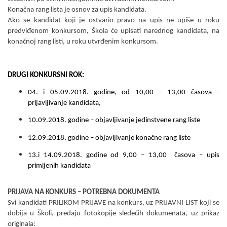
Konačna rang lista je osnov za upis kandidata.
Ako se kandidat koji je ostvario pravo na upis ne upiše u roku
predvi
đ
enom konkursom, Škola će upisati narednog kandidata, na
konačnoj rang listi, u roku utvr
đ
enim konkursom.
DRUGI KONKURSNI ROK:
04. i 05.09.2018.
godine, od 10,00 – 13,00 časova -
prijavlјivanje kandidata,
10.09.2018.
godine – objavlјivanje jedinstvene rang liste
12.09.2018. godine – objavlјivanje konačne rang liste
13.i 14.09.2018.
godine od 9,00 – 13,00 časova – upis
primlјenih kandidata
PRIJAVA NA KONKURS – POTREBNA DOKUMENTA
Svi kandidati PRILIKOM PRIJAVE na konkurs, uz PRIJAVNI LIST koji se
dobija u Školi, predaju fotokopije sledećih dokumenata, uz prikaz
originala
: