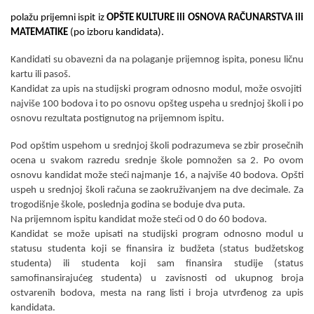
polažu prijemni ispit iz
OPŠTE KULTURE ili OSNOVA RAČUNARSTVA ili
MATEMATIKE
(po izboru kandidata).
Kandidati su obavezni da na polaganje prijemnog ispita, ponesu ličnu
kartu ili pasoš.
Kandidat za upis na studijski program odnosno modul, može osvojiti
najviše 100 bodova i to po osnovu opšteg uspeha u srednjoj školi i po
osnovu rezultata postignutog na prijemnom ispitu.
Pod opštim uspehom u srednjoj školi podrazumeva se zbir prosečnih
ocena u svakom razredu srednje škole pomnožen sa 2.
Po ovom
osnovu kandidat može steći najmanje 16, a najviše 40 bodova. Opšti
uspeh u srednjoj školi računa se zaokruživanjem na dve decimale. Za
trogodišnje škole, poslednja godina se boduje dva puta.
Na prijemnom ispitu kandidat može steći od 0 do 60 bodova.
Kandidat se može upisati na studijski program odnosno modul u
statusu studenta koji se finansira iz budžeta (status budžetskog
studenta) ili studenta koji sam finansira studije (status
samofinansirajućeg studenta) u zavisnosti od ukupnog broja
ostvarenih bodova, mesta na rang listi i broja utvrđenog za upis
kandidata.