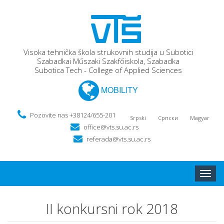
Visoka tehnička škola strukovnih studija u Subotici
Szabadkai Műszaki Szakfőiskola, Szabadka
Subotica Tech - College of Applied Sciences
MOBILITY
Pozovite nas +38124/655-201
Srpski
Српски
Magyar
office@vts.su.ac.rs
referada@vts.su.ac.rs
Toggle
naviga
II konkursni rok 2018