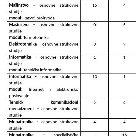
Mašinstvo –
osnovne strukovne
15
4
studije
modul:
Razvoj proizvoda
Mašinstvo –
osnovne strukovne
0
5
studije
modul:
Termotehnika
Elektrotehnika –
osnovne strukovne
3
9
studije
Informatika –
osnovne strukovne
1
1
studije
modul:
Tehnička informatika
Informatika –
osnovne strukovne
10
1
studije
modul:
Internet i elektronsko
poslovanje
Tehnički komunikacioni
5
6
menadžment
–
osnovne strukovne
studije
Mehatronika
–
osnovne strukovne
4
4
studije
Mehatronika –
specijalističke
-
16