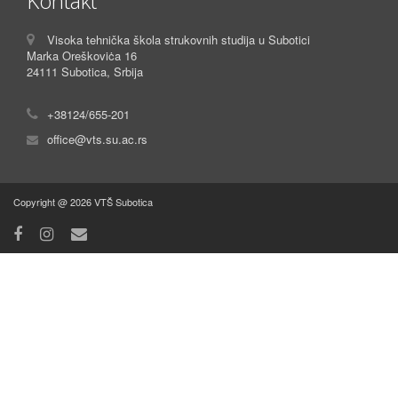
Kontakt
Visoka tehnička škola strukovnih studija u Subotici
Marka Oreškoviċa 16
24111 Subotica, Srbija
+38124/655-201
office@vts.su.ac.rs
Copyright @ 2026 VTŠ Subotica