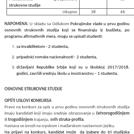
strukovne studije
Ukupno
38
46
NAPOMENA:
U skladu sa Odlukom
Pokrajinske vlade u prvu godinu
osnovnih strukovnih studija koji se finansiraju iz budžeta, po
programu afirmativnih mera, mogu se upisati studenti:
sa invaliditetom
-
2 studenta
,
pripadnici
romske nacionalnosti
-
2 studenta,
državlјani R
epublike Srbije
koji su
u školskoj 2017/2018.
godini,
završili srednju školu u inostranstvu
–
1
studenta.
OSNOVNE STRUKOVNE STUDIJE
OPŠTI USLOVI KONKURSA
Pravo na konkurs za upis u prvu godinu
osnovnih strukovnih
studija
imaju kandidati koji imaju srednje obrazovanje u
četvorogodišnjem
ili
trogodišnjem
trajanju,
svih struka-profila
.
Nastava se izvodi na srp
s
kom i ma
đ
arskom nastavnom jeziku.
Na prijavi na konkurs, kandidat može da izabere do tri studijska