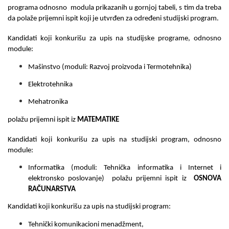
programa odnosno modula prikazanih u gornjoj tabeli, s tim da treba
da polaže prijemni ispit koji je utvr
đ
en za odre
đ
eni studijski program.
Kandidati koji konkurišu za upis
na studijske programe, odnosno
module:
Mašinstvo (moduli: Razvoj proizvoda i Termotehnika)
Elektrotehnika
Mehatronika
polažu prijemni ispit iz
MATEMATIKE
Kandidati koji konkurišu za upis
na studijski program, odnosno
module:
Infor
matika
(moduli: Tehnička informatika i Internet i
elektronsko poslovanje)
polažu prijemni ispit iz
OSNOVA
RAČUNARSTVA
Kandidati koji konkurišu za upis na studijski program:
Tehnički komunikacioni menadžment
,