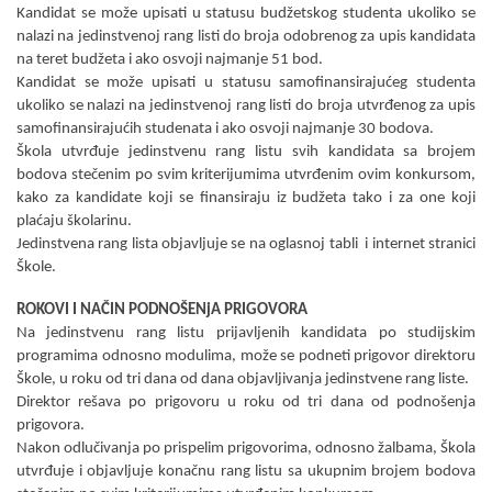
Kandidat se može upisati u statusu budžetskog studenta ukoliko se
nalazi na jedinstvenoj rang listi do broja odobrenog za upis kandidata
na teret budžeta i ako osvoji najmanje 51 bod.
Kandidat se može upisati u statusu samofinansirajućeg studenta
ukoliko se nalazi na jedinstvenoj rang listi do broja utvr
đ
enog za upis
samofinansirajućih studenata i ako osvoji najmanje 30 bodova.
Škola utvr
đ
uje jedinstvenu rang listu svih kandidata sa brojem
bodova stečenim po svim kriterijumima utvr
đ
enim ovim konkursom,
kako za kandidate koji se finansiraju iz budžeta tako i za one koji
plaćaju školarinu.
Jedinstvena rang lista objavlјuje se na oglasnoj tabli i internet stranici
Škole.
ROKOVI I NA
ČIN PODNOŠENјA PRIGOVORA
Na jedinstvenu rang listu prijavlјenih kandidata po studijskim
programima odnosno modulima, može se podneti prigovor direktoru
Škole, u roku od tri dana od dana objavlјivanja jedinstvene rang liste.
Direktor rešava po prigovoru u roku od tri dana od podnošenja
prigovora.
Nakon odlučivanja po prispelim prigovorima, odnosno žalbama, Škola
utvr
đ
uje i objavlјuje konačnu rang listu sa ukupnim brojem bodova