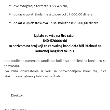
dve fotografije formata 3,5 x 4,5 cm,
dokaz o uplati školarine u iznosu od 89.000,00 dinara,
d
okaz o uplati troškova upisa, koji iznose 8.
5
00,00 dinara
Uplate se vrše na žiro račun:
84
0-526666-66
sa pozivom na broj koji će za svakog kandidata biti istaknut na
konačnoj rang listi za upis.
Fotokopije dokumenata kandidata koji nisu primlјeni na konkursu se
ne vraćaju.
Sva bliža obaveštenja u vezi sa sprovo
đ
enjem konkursa, biće
istaknuta na oglasnoj tabli i sajtu Škole.
Direktor