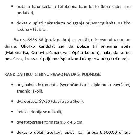
očitana lična karta ili fotokopija lične karte
(koja sadrži sve
podatke),
dokaz o uplati naknade za polaganje prijemnog ispita, na žiro
računa VTŠ, broj :
84
0-526666-66 (
poziv na broj
1
1
-20
1
8
),
u iznosu od
4
.
0
00,00
dinara.
Ukoliko kandidat želi da polaže tri prijemna ispita
(Matematika, Osnovi računarstva i Opšta kultura), naknada se ne
povećava, i za sva tri prijemna ispita iznosi ukupno 4.000,00 dinara).
KANDIDATI KOJI STEKNU PRAVO NA UPIS, PODNOSE:
originalna dokumenta (svedočanstva i diplomu o završenoj
srednjoj školi),
dva obrasca ŠV-20 (dobija se u Školi),
indeks (dobija se u Školi),
dve fotografije formata 3,5 x 4,5 cm,
dokaz o uplati troškova upisa, koji iznose 8.
5
00,00 dinara