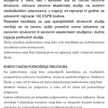
strukovne, odnosno osnovne akademske studije, na srodnim
visokoškolskim ustanovama, u trajanju od najmanje tri godine, sa
ostvarenih najmanje 180 ESPB bodova.
Redosled kandidata za upis specijalističkih strukovnih studija
utvr
đ
uje se na osnovu opšte prosečne ocene ostvarene na
osnovnim strukovnim ili osnovnim akademskim studijama i dužine
trajanja prethodnih studija.
Škola utvr
đ
uje jedinstvenu rang listu svih kandidata po kriterijumima
utvr
đ
enim ovim konkursom.
Jedinstvena rang lista objavlјuje se na oglasnoj tabli i internet stranici
Škole.
ROKOVI I NA
ČIN PODNOŠENјA PRIGOVORA
Na jedinstvenu rang listu prijavlјenih kandidata po studijskim
programima odnosno modulima, može se podneti prigovor direktoru
Škole, u roku od tri dana od dana objavlјivanja jedinstvene rang liste.
Direktor rešava po prigovoru u roku od tri dana od podnošenja
prigovora.
Nakon odlučivanja po prispelim prigovorima, odnosno žalbama, Škola
utvr
đ
uje i objavlјuje konačnu rang listu sa ukupnim brojem bodova
stečenim po svim kriterijumima utvr
đ
enim konkursom.