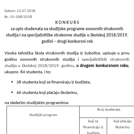
Datum: 12.07.2018.
Br.: 01-208/2018
K O N K U R S
za upis studenata na studijske programe osnovnih strukovnih
studija i na specijalističke strukovne studije u školskoj 201
8
/201
9
.
godini – drugi konkursni rok
Visoka tehnička škola strukovnih studija iz Subotice,
upisuje u prvu
godinu
o
s
novnih strukovnih s
tudija
i
specijalističkih strukovnih
studija
u
školsk
oj
201
8
/201
9
. godinu
,
u drugom konkursnom roku
,
ukupno
84
studenta
, i to
:
38
studenta koji se finansiraju iz budžeta,
46
studenta koji plaćaju školarinu,
na sledećim studijskim programima:
Broj studenata
Studijski program
koji se
koji plaćaju
finansiraju iz
školarinu
budžeta