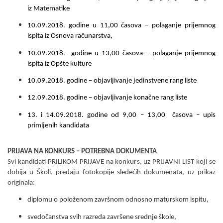
iz Matematike
10.09.2018.
godine u
11
,00 časova – polaganje prijemnog
ispita iz Osnova računarstva,
10.09.2018.
godine u 1
3
,00 časova – polaganje prijemnog
ispita iz Opšte kulture
10.09.2018.
godine – objavlјivanje jedinstvene rang liste
12.09.2018. godine – objavlјivanje konačne rang liste
13. i 14.09.2018.
godine od 9,00 – 13,00 časova – upis
primlјenih kandidata
PRIJAVA NA KONKURS – POTREBNA DOKUMENTA
Svi kandidati PRILIKOM PRIJAVE na konkurs, uz PRIJAVNI LIST koji se
dobija u Školi, predaju fotokopije sledećih dokumenata, uz prikaz
originala
:
diplomu o položenom završnom
odnosno maturskom ispitu,
svedočanstva svih razreda završene srednje škole,