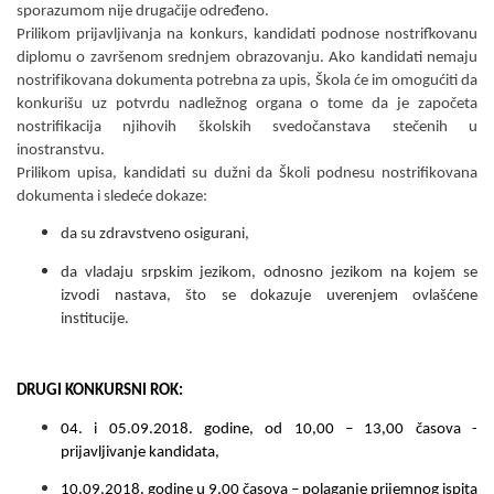
sporazumom nije drugačije odre
đ
eno.
Prilikom prijavlјivanja na konkurs, kandidati podnose nostrifkovanu
diplomu o završenom srednjem obrazovanju. Ako kandidati nemaju
nostrif
i
kovana dokumenta potrebna za upis, Škola će im omogućiti da
konkurišu uz potvrdu nadležnog organa o tome da je započeta
nostrifikacija njihovih školskih svedočanstava stečenih u
inostranstvu.
Prilikom upisa, kandidati su dužni da Školi podnesu nostrifikovana
dokumenta i sledeće dokaze:
da su zdravstveno osigurani,
da vladaju srpskim jezikom, odnosno jezikom na kojem se
izvodi nastava, što se dokazuje uverenjem ovlašćene
institucije.
DRUGI KONKURSNI ROK:
04. i 05.09.2018.
godine, od 10,00 – 13,00 časova -
prijavlјivanje kandidata,
10.09.2018.
godine u 9,00 časova – polaganje prijemnog ispita