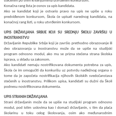
stečenim po svim kriterijumima utvr
đ
enim konkursom.
Konačna rang lista je osnov za upis kandidata.
Ako se kandidat koji je ostvario pravo na upis ne upiše u roku
predvi
đ
enom konkursom, Škola će upisati narednog kandidata, na
konačnoj rang listi, u roku utvr
đ
enim konkursom.
UPIS DRŽAVLjANA SRBIJE KOJI SU SREDNјU ŠKOLU ZAVRŠILI U
INOSTRANSTVU
Državlјanin Republike Srbije koji je završio prethodno obrazovanje ili
deo obrazovanja u inostranstvu može da se upiše na studijski
program odnosno modul, ako mu se prizna stečena strana školska
isprava, u skladu sa zakonom.
Ako kandidati nemaju nostrifikovana dokumenta potrebna za upis,
Škola će im omogućiti da konkurišu uz potvrdu nadležnog organa o
tome da je započeta nostrifikacija njihovih školskih svedočanstava
stečenih u inostranstvu. Prilikom upisa, kandidati su dužni da Školi
podnesu nostrifikovana dokumenta.
UPIS STRANIH DRŽAVLjANA
Strani državlјanin može da se upiše na studijski program odnosno
modul, pod istim uslovima kao i domaći državlјanin, s tim da plaća
školarinu u toku celog školovanja, osim ako me
đ
unarodnim