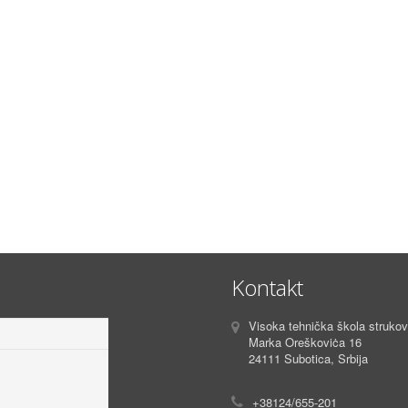
Kontakt
Visoka tehnička škola strukovn
Marka Oreškoviċa 16
24111 Subotica, Srbija
+38124/655-201