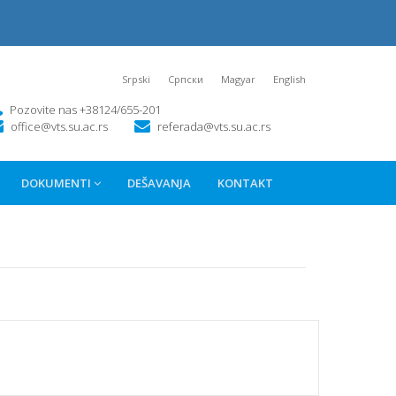
Srpski
Српски
Magyar
English
Pozovite nas +38124/655-201
office@vts.su.ac.rs
referada@vts.su.ac.rs
DOKUMENTI
DEŠAVANJA
KONTAKT