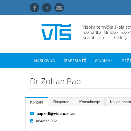
Visoka tehnička škola st
Szabadkai Műszaki Szakf
Subotica Tech - College 
NASLOVNA
IZABERI VTŠ
O NAMA
REČ
Dr Zoltan Pap
Raspored
Konsultacije
Knjiga nast
Kontakt
024/655-232