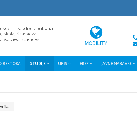
rukovnih studija u Subotici
őiskola, Szabadka
of Applied Sciences
MOBILITY
 DIREKTORA
STUDIJE
UPIS
EREF
JAVNE NABAVKE
avnika