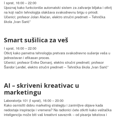
I sprat, 16:00 – 22:00
Upoznaj kako funkcioniše automatski sistem za zalivanje biljaka i otkrij
na koji način tehnologija olakšava svakodnevnu brigu o prirodi.
Učenici; profesor Jolan Alaćan, elektro stručni predmeti – Tehnička
škola „Ivan Sarić”
Smart sušilica za veš
I sprat, 16:00 – 22:00
Otkrij kako pametna tehnologija pretvara svakodnevno sušenje veša u
jednostavan i efikasan proces.
Učenici; profesor Enike Domanj, elektro stručni predmeti; profesor
Šandor Lenđel, elektro stručni predmeti – Tehnička škola „Ivan Sarić”
AI – skriveni kreativac u
marketingu
Laboratorija 101 (I sprat), 16:00 – 20:00
Kako osmisliti dobru marketing strategiju i zanimljive objave kada
nedostaje inspiracije i vremena? Na radionici ćete otkriti kako veštačka
inteligencija može biti vaš kreativni saveznik – od pisanja tekstova i