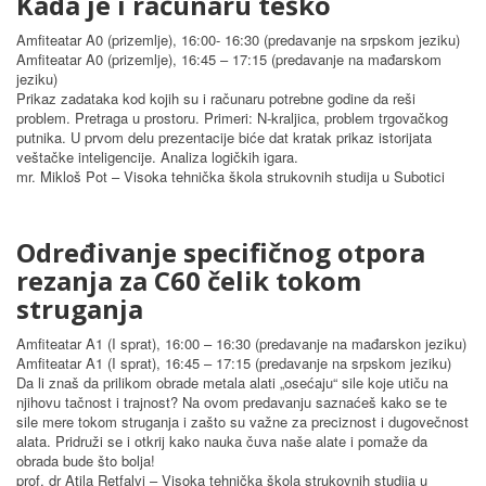
Kada je i računaru teško
Amfiteatar A0 (prizemlje), 16:00- 16:30 (predavanje na srpskom jeziku)
Amfiteatar A0 (prizemlje), 16:45 – 17:15 (predavanje na mađarskom
jeziku)
Prikaz zadataka kod kojih su i računaru potrebne godine da reši
problem. Pretraga u prostoru. Primeri: N-kraljica, problem trgovačkog
putnika. U prvom delu prezentacije biće dat kratak prikaz istorijata
veštačke inteligencije. Analiza logičkih igara.
mr. Mikloš Pot – Visoka tehnička škola strukovnih studija u Subotici
Određivanje specifičnog otpora
rezanja za C60 čelik tokom
struganja
Amfiteatar A1 (I sprat), 16:00 – 16:30 (predavanje na mađarskon jeziku)
Amfiteatar A1 (I sprat), 16:45 – 17:15 (predavanje na srpskom jeziku)
Da li znaš da prilikom obrade metala alati „osećaju“ sile koje utiču na
njihovu tačnost i trajnost? Na ovom predavanju saznaćeš kako se te
sile mere tokom struganja i zašto su važne za preciznost i dugovečnost
alata. Pridruži se i otkrij kako nauka čuva naše alate i pomaže da
obrada bude što bolja!
prof. dr Atila Retfalvi – Visoka tehnička škola strukovnih studija u