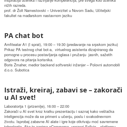
inspiracija učenika i razvijanje kompetencija, pre svega kod učenika
nižih razreda.
prof. dr Žolt Namestovski – Univerzitet u Novom Sadu, Učiteljski
fakultet na mađarskom nastavnom jeziku
PA chat bot
Amfiteatar A1 (I sprat), 19:00 – 19:30 (predavanje na srpskom jeziku)
Prikaz PA testnog chat bot-a, virtuelnog asistenta dizajniranog da
pomogne u procesu postavljanja oglasa i pružanju jasnih, sažetih
odgovora na pitanja korisnika.
Boris Žmaher, medior backend softverski inženjer – Polovni automobili
d.o.o. Subotica
Istraži, kreiraj, zabavi se – zakorači
u AI svet!
Laboratorija 1 (prizemlje), 16:00 – 22:00
Zakorači u AI svet kroz kratku prezentaciju i saznaj kako veštačka
inteligencija može da se primeni u učenju, poslu i svakodnevnom
životu. Isprobaj zabavne AI alate i igre koje otkrivaju moć savremene
tehnologije. Ako te zanima eCommerce, upoznaj Sellvio – platformu