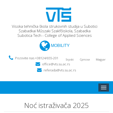
Visoka tehnička škola strukovnih studija u Subotici
Szabadkai Műszaki Szakfőiskola, Szabadka
Subotica Tech - College of Applied Sciences
MOBILITY
Pozovite nas +38124/655-201
Srpski
Српски
Magyar
office@vts.su.ac.rs
referada@vts.su.ac.rs
Toggle
naviga
Noć istraživača 2025