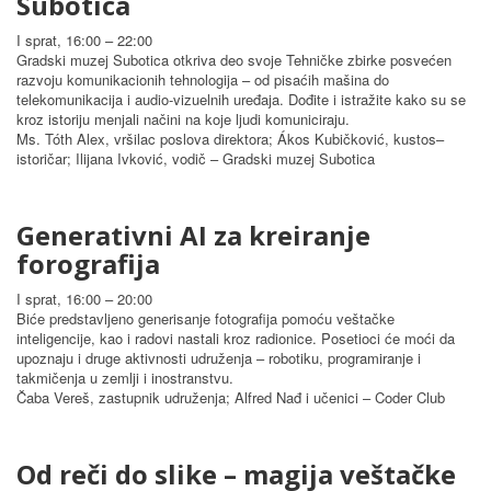
Subotica
I sprat, 16:00 – 22:00
Gradski muzej Subotica otkriva deo svoje Tehničke zbirke posvećen
razvoju komunikacionih tehnologija – od pisaćih mašina do
telekomunikacija i audio-vizuelnih uređaja. Dođite i istražite kako su se
kroz istoriju menjali načini na koje ljudi komuniciraju.
Ms. Tóth Alex, vršilac poslova direktora; Ákos Kubičković, kustos–
istoričar; Ilijana Ivković, vodič – Gradski muzej Subotica
Generativni AI za kreiranje
forografija
I sprat, 16:00 – 20:00
Biće predstavljeno generisanje fotografija pomoću veštačke
inteligencije, kao i radovi nastali kroz radionice. Posetioci će moći da
upoznaju i druge aktivnosti udruženja – robotiku, programiranje i
takmičenja u zemlji i inostranstvu.
Čaba Vereš, zastupnik udruženja; Alfred Nađ i učenici – Coder Club
Od reči do slike – magija veštačke