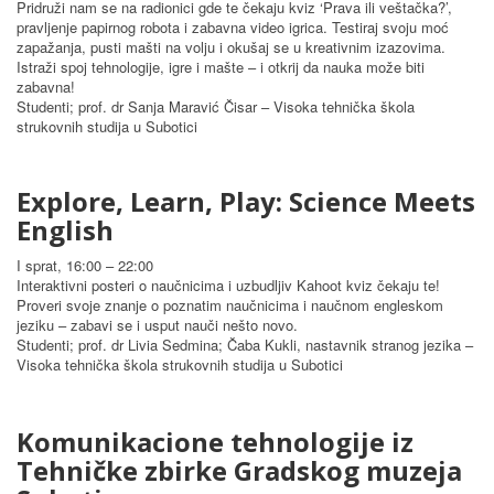
Pridruži nam se na radionici gde te čekaju kviz ‘Prava ili veštačka?’,
pravljenje papirnog robota i zabavna video igrica. Testiraj svoju moć
zapažanja, pusti mašti na volju i okušaj se u kreativnim izazovima.
Istraži spoj tehnologije, igre i mašte – i otkrij da nauka može biti
zabavna!
Studenti; prof. dr Sanja Maravić Čisar – Visoka tehnička škola
strukovnih studija u Subotici
Explore, Learn, Play: Science Meets
English
I sprat, 16:00 – 22:00
Interaktivni posteri o naučnicima i uzbudljiv Kahoot kviz čekaju te!
Proveri svoje znanje o poznatim naučnicima i naučnom engleskom
jeziku – zabavi se i usput nauči nešto novo.
Studenti; prof. dr Livia Sedmina; Čaba Kukli, nastavnik stranog jezika –
Visoka tehnička škola strukovnih studija u Subotici
Komunikacione tehnologije iz
Tehničke zbirke Gradskog muzeja