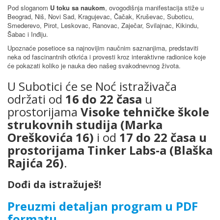
Pod sloganom
U toku sa naukom
, ovogodišnja manifestacija stiže u
Beograd, Niš, Novi Sad, Kragujevac, Čačak, Kruševac, Suboticu,
Smederevo, Pirot, Leskovac, Ranovac, Zaječar, Svilajnac, Kikindu,
Šabac i Inđiju.
Upoznaće posetioce sa najnovijim naučnim saznanjima, predstaviti
neka od fascinantnih otkrića i provesti kroz interaktivne radionice koje
će pokazati koliko je nauka deo našeg svakodnevnog života.
U Subotici će se Noć istraživača
održati od
16 do 22 časa
u
prostorijama
Visoke tehničke škole
strukovnih studija (Marka
Oreškovića 16)
i od
17 do 22 časa u
prostorijama Tinker Labs-a (Blaška
Rajića 26)
.
Dođi da istražuješ!
Preuzmi detaljan program u PDF
formatu.