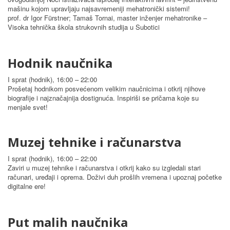
mašinu kojom upravljaju najsavremeniji mehatronički sistemi!
prof. dr Igor Fürstner; Tamaš Tornai, master inženjer mehatronike –
Visoka tehnička škola strukovnih studija u Subotici
Hodnik naučnika
I sprat (hodnik), 16:00 – 22:00
Prošetaj hodnikom posvećenom velikim naučnicima i otkrij njihove
biografije i najznačajnija dostignuća. Inspiriši se pričama koje su
menjale svet!
Muzej tehnike i računarstva
I sprat (hodnik), 16:00 – 22:00
Zaviri u muzej tehnike i računarstva i otkrij kako su izgledali stari
računari, uređaji i oprema. Doživi duh prošlih vremena i upoznaj početke
digitalne ere!
Put malih naučnika