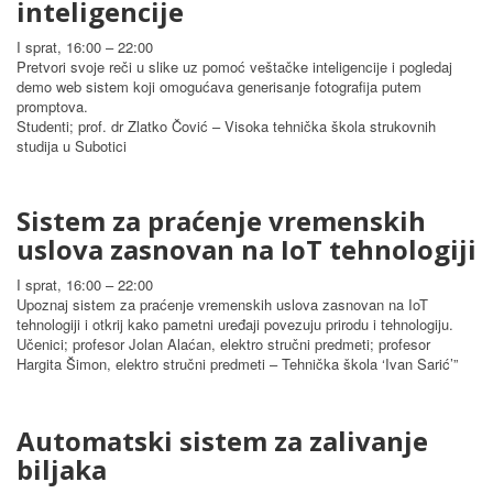
inteligencije
I sprat, 16:00 – 22:00
Pretvori svoje reči u slike uz pomoć veštačke inteligencije i pogledaj
demo web sistem koji omogućava generisanje fotografija putem
promptova.
Studenti; prof. dr Zlatko Čović – Visoka tehnička škola strukovnih
studija u Subotici
Sistem za praćenje vremenskih
uslova zasnovan na IoT tehnologiji
I sprat, 16:00 – 22:00
Upoznaj sistem za praćenje vremenskih uslova zasnovan na IoT
tehnologiji i otkrij kako pametni uređaji povezuju prirodu i tehnologiju.
Učenici; profesor Jolan Alaćan, elektro stručni predmeti; profesor
Hargita Šimon, elektro stručni predmeti – Tehnička škola ‘Ivan Sarić’”
Automatski sistem za zalivanje
biljaka