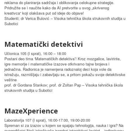
reklama do planiranja sadržaja i oblikovanja celokupne strategije.
Pridružite se i naučite kako da AI pretvorite u svog „skrivenog
kreativca“ koji olakšava put od ideje do objave!
Studenti; dr Verica Bulović – Visoka tehnička škola strukovnih studija u
Subotici
Matematički detektivi
Učionica 105 (I sprat), 16:00 – 18:00
Postani deo tima ‘Matematičkih detektiva’! Kroz mozgalice, lavirinte,
igre memorije i matematičke izazove otkrivamo tajne brojeva i
jednačina. Radionica je namenjena radoznaloj deci koja vole da
istražuju, razmišljaju i zabavljaju se, a pritom pokažu svoje detektivske
veštine
prof. dr Gordana Stankov; prof. dr Zoltan Pap – Visoka tehnička škola
strukovnih studija u Subotici
MazeXperience
Laboratorija 107 (I sprat), 16:00-17:00, 19:00-20:00
Spreman si za izazov u kojem se spajaju tehnologija, nauka i igra? Na
ovogodišnjoj Noći istraživača isprobaj interaktivni lavirint – jedinstvenu