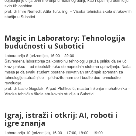
objašnjenje cilja ovih merenja u mašinogradnji, kao i opširniju definiciju
svih tih osobina.
prof. dr Imre Nemedi; Atila Turu, ing. – Visoka tehnička škola strukovnih
studija u Subotici
Magic in Laboratory: Tehnologija
budućnosti u Subotici
Laboratorija 8 (prizemlje), 16:00 – 22:00
Savremena laboratorija za kontrolnu tehnologiju pruža priliku da se uči
kroz praksu – od robotskih ruku do naprednih sistema upravljanja. Naša
misija je da svaki student postane inovativan stručnjak spreman za
tehnologije sutrašnjice – pridružite nam se i budite deo tehnološke
revolucije.
prof. dr Laslo Gogolak; Arpad Pletikosić, master inženjer mehatronike –
Visoka tehnička škola strukovnih studija u Subotici
Igraj, istraži i otkrij: AI, roboti i
igre znanja
Laboratorija 10 (prizemlje), 16:00 – 17:00, 18:00 – 19:00