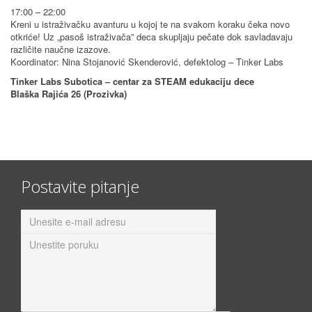
17:00 – 22:00
Kreni u istraživačku avanturu u kojoj te na svakom koraku čeka novo
otkriće! Uz „pasoš istraživača” deca skupljaju pečate dok savladavaju
različite naučne izazove.
Koordinator: Nina Stojanović Skenderović, defektolog – Tinker Labs
Tinker Labs Subotica – centar za STEAM edukaciju dece
Blaška Rajića 26 (Prozivka)
Postavite pitanje