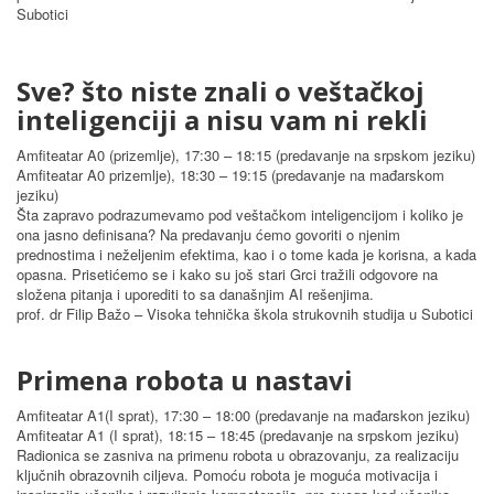
Subotici
Sve? što niste znali o veštačkoj
inteligenciji a nisu vam ni rekli
Amfiteatar A0 (prizemlje), 17:30 – 18:15 (predavanje na srpskom jeziku)
Amfiteatar A0 prizemlje), 18:30 – 19:15 (predavanje na mađarskom
jeziku)
Šta zapravo podrazumevamo pod veštačkom inteligencijom i koliko je
ona jasno definisana? Na predavanju ćemo govoriti o njenim
prednostima i neželjenim efektima, kao i o tome kada je korisna, a kada
opasna. Prisetićemo se i kako su još stari Grci tražili odgovore na
složena pitanja i uporediti to sa današnjim AI rešenjima.
prof. dr Filip Bažo – Visoka tehnička škola strukovnih studija u Subotici
Primena robota u nastavi
Amfiteatar A1(I sprat), 17:30 – 18:00 (predavanje na mađarskon jeziku)
Amfiteatar A1 (I sprat), 18:15 – 18:45 (predavanje na srpskom jeziku)
Radionica se zasniva na primenu robota u obrazovanju, za realizaciju
ključnih obrazovnih ciljeva. Pomoću robota je moguća motivacija i