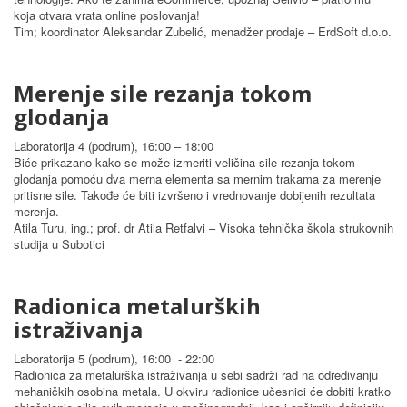
koja otvara vrata online poslovanja!
Tim; koordinator Aleksandar Zubelić, menadžer prodaje – ErdSoft d.o.o.
Merenje sile rezanja tokom
glodanja
Laboratorija 4 (podrum), 16:00 – 18:00
Biće prikazano kako se može izmeriti veličina sile rezanja tokom
glodanja pomoću dva merna elementa sa mernim trakama za merenje
pritisne sile. Takođe će biti izvršeno i vrednovanje dobijenih rezultata
merenja.
Atila Turu, ing.; prof. dr Atila Retfalvi – Visoka tehnička škola strukovnih
studija u Subotici
Radionica metalurških
istraživanja
Laboratorija 5 (podrum), 16:00 - 22:00
Radionica za metalurška istraživanja u sebi sadrži rad na određivanju
mehaničkih osobina metala. U okviru radionice učesnici će dobiti kratko