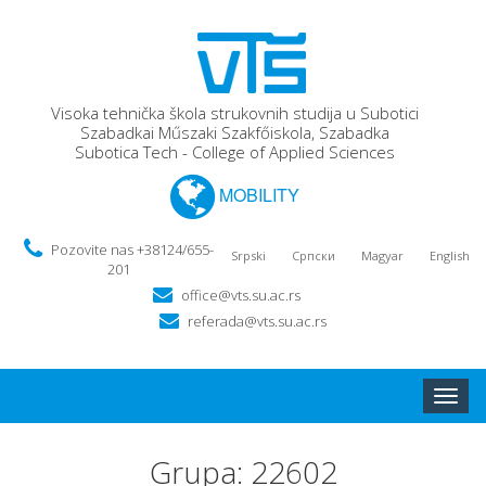
Visoka tehnička škola strukovnih studija u Subotici
Szabadkai Műszaki Szakfőiskola, Szabadka
Subotica Tech - College of Applied Sciences
MOBILITY
Pozovite nas +38124/655-
Srpski
Српски
Magyar
English
201
office@vts.su.ac.rs
referada@vts.su.ac.rs
Toggle
naviga
Grupa: 22602