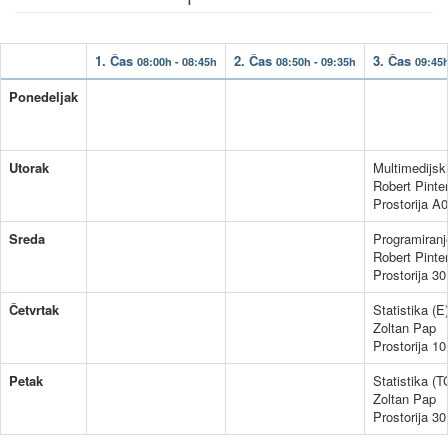
1. Čas
2. Čas
3. Čas
08:00h - 08:45h
08:50h - 09:35h
09:45h
Ponedeljak
Utorak
Multimedijski
Robert Pinte
Prostorija A0
Sreda
Programiranj
Robert Pinte
Prostorija 30
Četvrtak
Statistika (E
Zoltan Pap
Prostorija 10
Petak
Statistika (T
Zoltan Pap
Prostorija 30