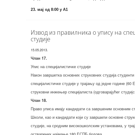
23. мај од 8:00 у А1
Извод из правилника о упису на спе
студије
15.05.2013.
Члан 17.
Упис на специјалистичке студије
Након завршетка основних струковних студија студенти
специјалистичке студије у трајању од једне године (60
струковни инжењер специјалиста (одговарајућег студијс
Члан 18.
Право уписа имају кандидати са завршеним основним с
Школи, као и кандидати који су завршили основне стру
студије, на сродним високошколским установама, у трај
остварених најмање 180 ЕСПБ бодова.