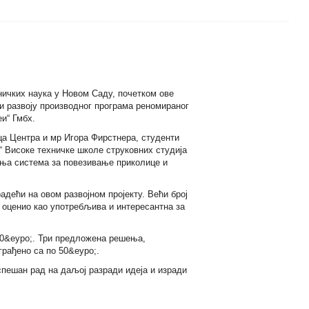
ничких наука у Новом Саду, почетком ове
и развоју производног програма реномираног
и“ Гмбх.
а Центра и мр Игора Фирстнера, студенти
“ Високе техничке школе струковних студија
ења система за повезивање приколице и
адећи на овом развојном пројекту. Већи број
 оценио као употребљива и интересантна за
0
&еуро;
. Три предложена решења,
грађено са по 50&еуро;.
пешан рад на даљој разради идеја и изради