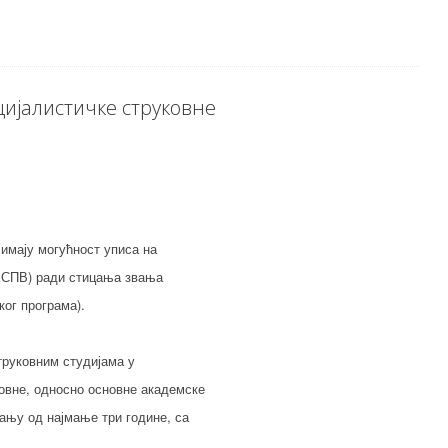
цијалистичке струковне
 имају могућност уписа на
 ЕСПВ) ради стицања звања
ког програма).
труковним студијама у
ковне, односно основне академске
ању од најмање три године, са