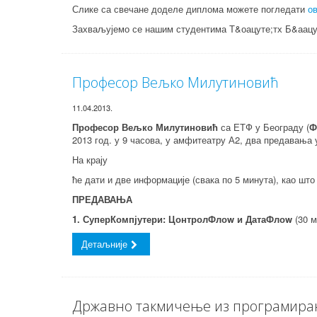
Слике са свечане доделе диплома можете погледати
о
Захваљујемо се нашим студентима Т&оацуте;тх Б&аацу
Професор Вељко Милутиновић
11.04.2013.
Професор Вељко Милутиновић
са ЕТФ у Београду (
Ф
2013 год. у 9 часова, у амфитеатру А2, два предавања у
На крају
ће дати и две информације (свака по 5 минута), као што
ПРЕДАВАЊА
1. СуперКомпјутери: ЦонтролФлоw и ДатаФлоw
(30 м
Детаљније
Државно такмичење из програмир