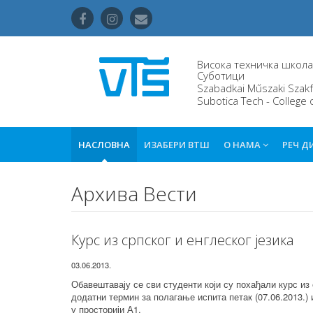
Висока техничка школа 
Суботици
Szabadkai Műszaki Szakf
Subotica Tech - College 
НАСЛОВНА
ИЗАБЕРИ ВТШ
О НАМА
РЕЧ Д
Архива Вести
Курс из српског и енглеског језика
03.06.2013.
Обавештавају се сви студенти који су похађали курс из с
додатни термин за полагање испита петак (07.06.2013.) и
у просторији А1.