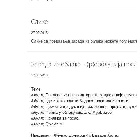
Слике
27.05.2013.
Слике са предавања зарада из облака можете погледа
Зарада из облака – (р)еволуција пос
17.05.2013.
Теме:
&булл; Пословање преко интернета &ндасх; није само з
&булл; Где и како почети &ндасх; практични савети
&булл; Цоwоркинг, едукације, радионице, пројекти, ауд
&булл; Фирма у облаку &ндасх; МyеВидео
&булл; Прилика за посао!
&булл; Q&амп;А
Предавачи: Жељко Црњаковић, Едвард Халас