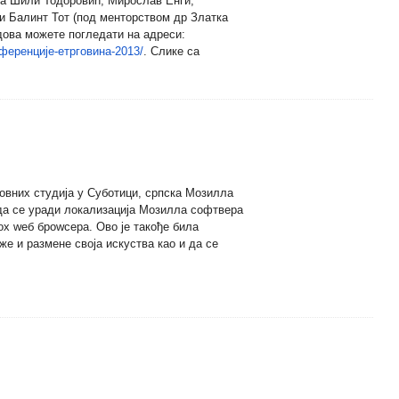
а Шили Тодоровић, Мирослав Енги,
 Балинт Тот (под менторством др Златка
ова можете погледати на адреси:
нференције-етрговина-2013/
. Слике са
ковних студија у Суботици, српска Мозилла
да се уради локализација Мозилла софтвера
оx wеб броwсера. Ово је такође била
е и размене своја искуства као и да се