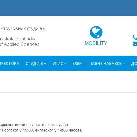
струковних студија у
őiskola, Szabadka
MOBILITY
of Applied Sciences
ИРЕКТОРА
СТУДИЈЕ
УПИС
EREF
ЈАВНЕ НАБАВКЕ
ДО
рпског и/или енглеског језика, да је
з српског у 13:00, енглеског у 14:00 часова