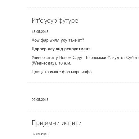
Ит'с yоур футуре
13.05.2013.
Хоw фар wилл yоу таке ит?
Царрер даy анд рецруитмент
Универзитет у Новом Саду - Економски Факултет Субот
(Wеднесдаy), 10 а.м.
Цлицк то имаге фор море инфо.
09.05.2013.
Пријемни испити
07.05.2013.