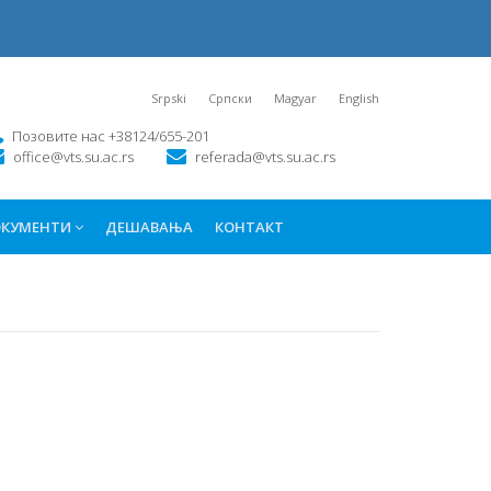
Srpski
Српски
Magyar
English
Позовите нас +38124/655-201
office@vts.su.ac.rs
referada@vts.su.ac.rs
КУМЕНТИ
ДЕШАВАЊА
КОНТАКТ