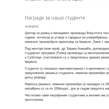
Награде за наше студенте
14.05.2013.
Центар за развој и менаџмент производа Факултета тех
године, потписао је уговор о сарадњи на унапређивању 
немачког произвођача приколица за бицикле „Зwеи + зwе
Под менторством проф. др Зорана Анишића, руководиоц
студијског програма „Развој производа са мехатроником
у Суботици, учествовали су у предлагању идејних реш
бицикла.
Студенти су показали заинтересованост и креативност р
предложених решења студената, немачки произвођач је
даљу разраду.
Најбоље решење, немачки произвођач је наградио са 20
награђена су са по 100
&еуро;, док је седам предлога на
Честитамо свим награђеним студентима и желимо им ус
прототипова.