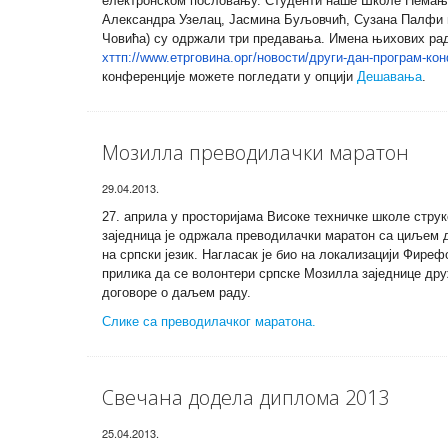
електронском пословању. Студенти наше Школе Немањ
Александра Узелац, Јасмина Буљовчић, Сузана Палфи и
Човића) су одржали три предавања. Имена њихових рад
хттп://www.етрговина.орг/новости/други-дан-програм-ко
конференције можете погледати у опцији
Дешавања
.
Мозилла преводилачки маратон
29.04.2013.
27. априла у просторијама Високе техничке школе стру
заједница је одржала преводилачки маратон са циљем 
на српски језик. Нагласак је био на локализацији Фиреф
прилика да се волонтери српске Мозилла заједнице друж
договоре о даљем раду.
Слике са преводилачког маратона.
Свечана додела диплома 2013
25.04.2013.