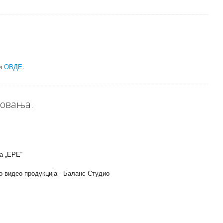
ти
ОВДЕ
.
ловања.
а „ЕРЕ“
ио-видео продукција - Баланс Студио