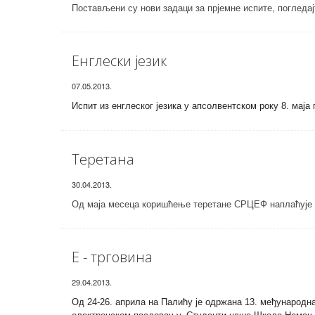
Постављени су нови задаци за прјемне испите, погледа
Енглески језик
07.05.2013.
Испит из енглеског језика у апсолвентском року 8. маја 
Теретана
30.04.2013.
Од маја месеца коришћење теретане СРЦЕФ наплаћује 
Е - трговина
29.04.2013.
Од 24-26. априла на Палићу је одржана 13. међународна