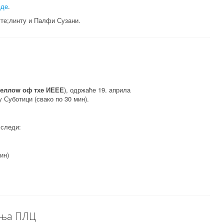
вде
.
те;линту и Палфи Сузани.
еллоw оф тхе ИЕЕЕ
), одржаће 19. априла
 Суботици (свако по 30 мин).
 следи:
ин)
ања ПЛЦ