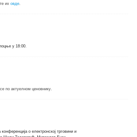
јте их
овде
.
поцње у 18:00.
се по актуелном ценовнику.
 конференција о електронској трговини и