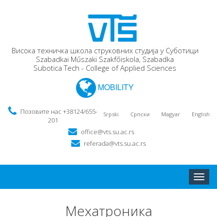
Висока техничка школа струковних студија у Суботици
Szabadkai Műszaki Szakfőiskola, Szabadka
Subotica Tech - College of Applied Sciences
MOBILITY
Позовите нас +38124/655-
Srpski
Српски
Magyar
English
201
office@vts.su.ac.rs
referada@vts.su.ac.rs
Toggle
naviga
Мехатроника