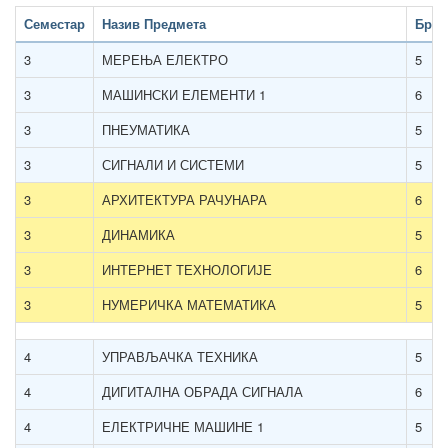
Семестар
Назив Предмета
Број
3
МЕРЕЊА ЕЛЕКТРО
5
3
МАШИНСКИ ЕЛЕМЕНТИ 1
6
3
ПНЕУМАТИКА
5
3
СИГНАЛИ И СИСТЕМИ
5
3
АРХИТЕКТУРА РАЧУНАРА
6
3
ДИНАМИКА
5
3
ИНТЕРНЕТ ТЕХНОЛОГИЈЕ
6
3
НУМЕРИЧКА МАТЕМАТИКА
5
4
УПРАВЉАЧКА ТЕХНИКА
5
4
ДИГИТАЛНА ОБРАДА СИГНАЛА
6
4
ЕЛЕКТРИЧНЕ МАШИНЕ 1
5