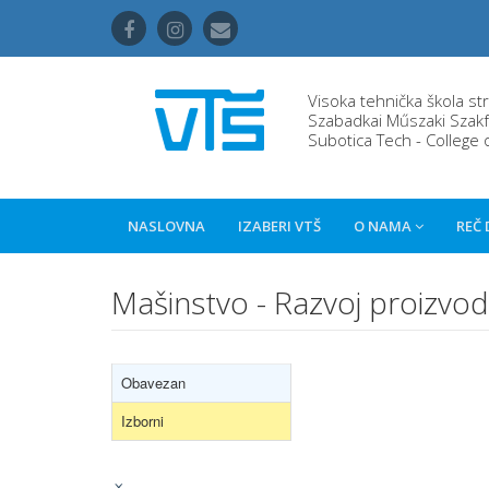
Visoka tehnička škola st
Szabadkai Műszaki Szakf
Subotica Tech - College 
NASLOVNA
IZABERI VTŠ
O NAMA
REČ
Mašinstvo - Razvoj proizvo
Obavezan
Izborni