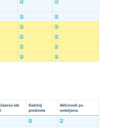
 časova lab
Sadržaj
Aktivnosti po
i
predmeta
nedeljama