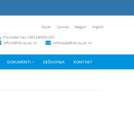
Srpski
Српски
Magyar
English
Pozovite nas +38124/655-201
office@vts.su.ac.rs
referada@vts.su.ac.rs
DOKUMENTI
DEŠAVANJA
KONTAKT