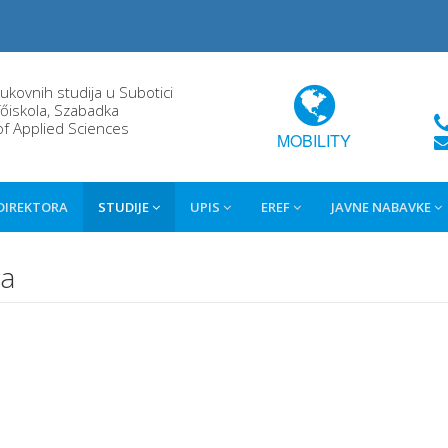
rukovnih studija u Subotici
őiskola, Szabadka
of Applied Sciences
MOBILITY
 DIREKTORA
STUDIJE
UPIS
EREF
JAVNE NABAVKE
da