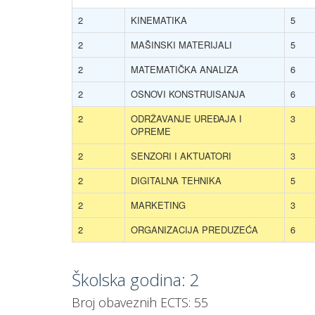
2
KINEMATIKA
5
2
MAŠINSKI MATERIJALI
5
2
MATEMATIČKA ANALIZA
6
2
OSNOVI KONSTRUISANJA
6
2
ODRŽAVANJE UREĐAJA I
3
OPREME
2
SENZORI I AKTUATORI
3
2
DIGITALNA TEHNIKA
5
2
MARKETING
3
2
ORGANIZACIJA PREDUZEĆA
6
Školska godina: 2
Broj obaveznih ECTS: 55