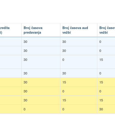
7
kredita
Broj časova
Broj časova aud
Broj časo
S)
predavanja
vežbi
vežbi
30
30
0
30
30
0
30
0
15
30
30
0
30
15
15
30
0
0
30
15
15
0
0
30