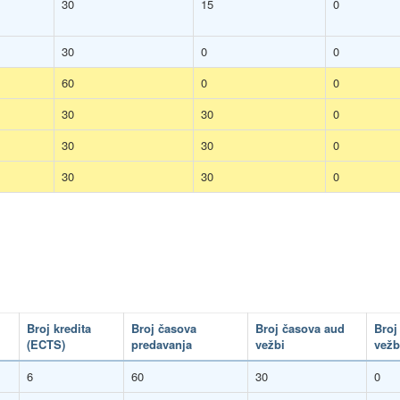
30
15
0
30
0
0
60
0
0
30
30
0
30
30
0
30
30
0
2
Broj kredita
Broj časova
Broj časova aud
Broj
(ECTS)
predavanja
vežbi
vežb
6
60
30
0