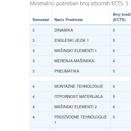
Minimalno potreban broj izbornih ECTS: 5
Broj kredi
Semestar
Naziv Predmeta
(ECTS)
3
DINAMIKA
5
3
ENGLESKI JEZIK 1
5
3
MAŠINSKI ELEMENTI 1
6
3
MERENJA-MAŠINSKA
4
3
PNEUMATIKA
5
4
MONTAŽNE TEHNOLOGIJE
6
4
OTPORNOST MATERIJALA
5
4
MAŠINSKI ELEMENTI 2
6
4
PROIZVODNE TEHNOLOGIJE
5
1