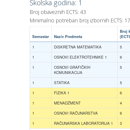
Školska godina: 1
Broj obaveznih ECTS: 43
Minimalno potreban broj izbornih ECTS: 1
Broj 
Semestar
Naziv Predmeta
(ECT
1
DISKRETNA MATEMATIKA
5
1
OSNOVI ELEKTROTEHNIKE 1
6
1
OSNOVI GRAFIČKIH
5
KOMUNIKACIJA
1
STATIKA
5
1
FIZIKA 1
6
1
MENADŽMENT
4
1
OSNOVI RAČUNARSTVA
6
1
RAČUNARSKA LABORATORIJA 1
3