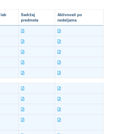
 lab
Sadržaj
Aktivnosti po
predmeta
nedeljama