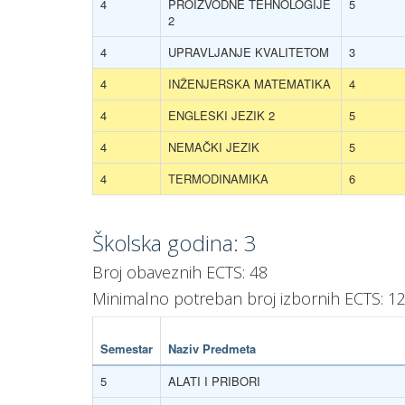
4
PROIZVODNE TEHNOLOGIJE
5
2
4
UPRAVLJANJE KVALITETOM
3
4
INŽENJERSKA MATEMATIKA
4
4
ENGLESKI JEZIK 2
5
4
NEMAČKI JEZIK
5
4
TERMODINAMIKA
6
Školska godina: 3
Broj obaveznih ECTS: 48
Minimalno potreban broj izbornih ECTS: 1
Semestar
Naziv Predmeta
5
ALATI I PRIBORI