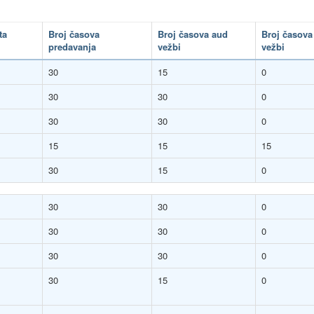
ta
Broj časova
Broj časova aud
Broj časova
predavanja
vežbi
vežbi
30
15
0
30
30
0
30
30
0
15
15
15
30
15
0
30
30
0
30
30
0
30
30
0
30
15
0