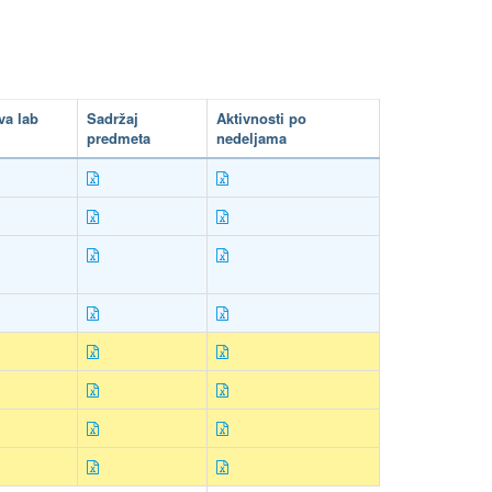
va lab
Sadržaj
Aktivnosti po
predmeta
nedeljama