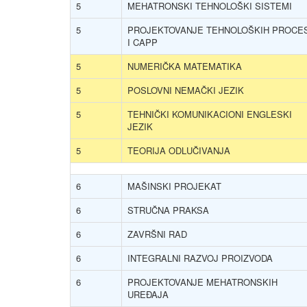
5
MEHATRONSKI TEHNOLOŠKI SISTEMI
5
PROJEKTOVANJE TEHNOLOŠKIH PROCE
I CAPP
5
NUMERIČKA MATEMATIKA
5
POSLOVNI NEMAČKI JEZIK
5
TEHNIČKI KOMUNIKACIONI ENGLESKI
JEZIK
5
TEORIJA ODLUČIVANJA
6
MAŠINSKI PROJEKAT
6
STRUČNA PRAKSA
6
ZAVRŠNI RAD
6
INTEGRALNI RAZVOJ PROIZVODA
6
PROJEKTOVANJE MEHATRONSKIH
UREĐAJA