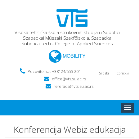
Visoka tehnička škola strukovnih studija u Subotici
Szabadkai Műszaki Szakfőiskola, Szabadka
Subotica Tech - College of Applied Sciences
MOBILITY
Pozovite nas +38124/655-201
Srpski
Српски
office@vts.su.ac.rs
referada@vts.su.ac.rs
Toggle
naviga
Konferencija Webiz edukacija