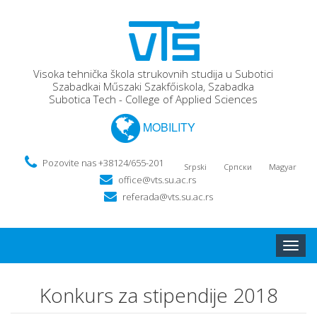
Visoka tehnička škola strukovnih studija u Subotici
Szabadkai Műszaki Szakfőiskola, Szabadka
Subotica Tech - College of Applied Sciences
MOBILITY
Pozovite nas +38124/655-201
Srpski
Српски
Magyar
office@vts.su.ac.rs
referada@vts.su.ac.rs
Toggle
naviga
Konkurs za stipendije 2018