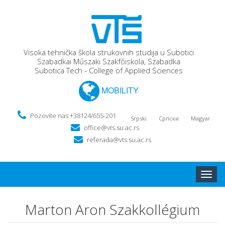
Visoka tehnička škola strukovnih studija u Subotici
Szabadkai Műszaki Szakfőiskola, Szabadka
Subotica Tech - College of Applied Sciences
MOBILITY
Pozovite nas +38124/655-201
Srpski
Српски
Magyar
office@vts.su.ac.rs
referada@vts.su.ac.rs
Toggle
naviga
Marton Aron Szakkollégium