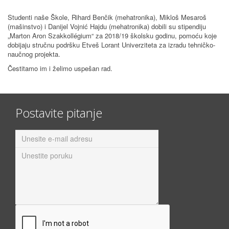
Studenti naše Škole, Rihard Benčik (mehatronika), Mikloš Mesaroš
(mašinstvo) i Danijel Vojnić Hajdu (mehatronika) dobili su stipendiju
„Marton Aron Szakkollégium“ za 2018/19 školsku godinu, pomoću koje
dobijaju stručnu podršku Etveš Lorant Univerziteta za izradu tehničko-
naučnog projekta.
Čestitamo im i želimo uspešan rad.
Postavite pitanje