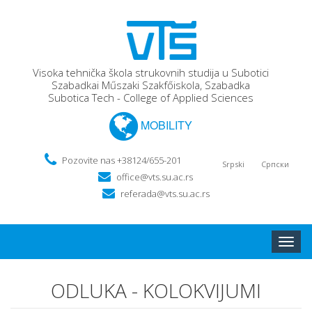
Visoka tehnička škola strukovnih studija u Subotici
Szabadkai Műszaki Szakfőiskola, Szabadka
Subotica Tech - College of Applied Sciences
MOBILITY
Pozovite nas +38124/655-201
Srpski
Српски
office@vts.su.ac.rs
referada@vts.su.ac.rs
Toggle
naviga
ODLUKA - KOLOKVIJUMI