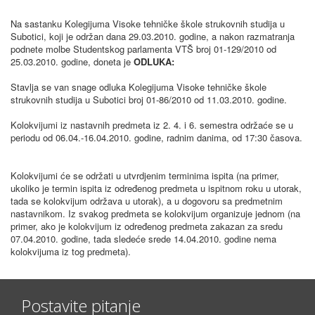
Na sastanku Kolegijuma Visoke tehničke škole strukovnih studija u
Subotici, koji je održan dana 29.03.2010. godine, a nakon razmatranja
podnete molbe Studentskog parlamenta VTŠ broj 01-129/2010 od
25.03.2010. godine, doneta je
ODLUKA:
Stavlja se van snage odluka Kolegijuma Visoke tehničke škole
strukovnih studija u Subotici broj 01-86/2010 od 11.03.2010. godine.
Kolokvijumi iz nastavnih predmeta iz 2. 4. i 6. semestra održaće se u
periodu od 06.04.-16.04.2010. godine, radnim danima, od 17:30 časova.
Kolokvijumi će se održati u utvrdjenim terminima ispita (na primer,
ukoliko je termin ispita iz određenog predmeta u ispitnom roku u utorak,
tada se kolokvijum održava u utorak), a u dogovoru sa predmetnim
nastavnikom. Iz svakog predmeta se kolokvijum organizuje jednom (na
primer, ako je kolokvijum iz određenog predmeta zakazan za sredu
07.04.2010. godine, tada sledeće srede 14.04.2010. godine nema
kolokvijuma iz tog predmeta).
Postavite pitanje