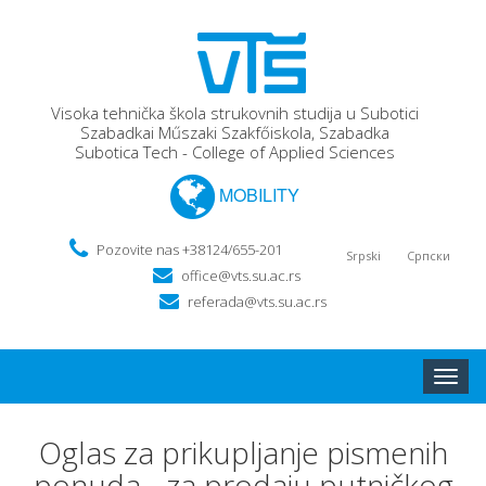
Visoka tehnička škola strukovnih studija u Subotici
Szabadkai Műszaki Szakfőiskola, Szabadka
Subotica Tech - College of Applied Sciences
MOBILITY
Pozovite nas +38124/655-201
Srpski
Српски
office@vts.su.ac.rs
referada@vts.su.ac.rs
Toggle
naviga
Oglas za prikupljanje pismenih
ponuda - za prodaju putničkog