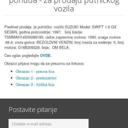
vozila
Predmet prodaje je putničko vozilo SUZUKI Model: SWIFT 1.6 GX
SEDAN, godina proizvodnje: 1997, broj šasije:
TSMMAH14S00289193, radne zapremine motora: 1590; snaga motora
68.4; vrsta goriva: BEZOLOVNI VENZIN; broj mesta za sedenje: 5, broj
motora: G16B209329; boja: OM BELA.
Ceo oglas pogledajte
OVDE
.
Obrazci prijave mogu da se preuzmu sa linkova:
Obrazac 1 - pravna lica
Obrazac 2 - preduzetnici
Obrazac 3 - fizička lica
Postavite pitanje